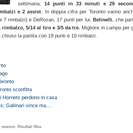
settimana,
14 punti in 33 minuti e 29 secon
rimbalzi e 2 assist.
In doppia cifra per Toronto vanno anc
e 7 rimbalzi) e DeRozan, 17 punti per lui.
Belinelli
, che par
1 rimbalzo, 5/14 al tiro e 3/5 da tre.
Migliore in campo per g
chiuso la partita con 19 punti e 10 rimbalzi.
nto
Mago
oronto
onto sconfitta
li Hornets perdono in casa
rs; Gallinari vince ma…
r season
,
Risultati Nba