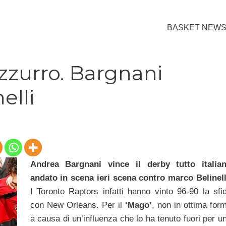
BASKET NEW
zzurro. Bargnani
elli
Andrea Bargnani vince il derby tutto italia
andato in scena ieri scena contro marco Belinell
I Toronto Raptors infatti hanno vinto 96-90 la sfi
con New Orleans. Per il
‘Mago’
, non in ottima for
a causa di un’influenza che lo ha tenuto fuori per u