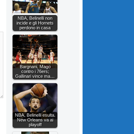
NBA, Belinelli non
incide e gli Hornets
perdono in casa
Bargnani, Mago
contro i 76ers;
Gallinari vince ma…
NBA, Belinelli esulta.
New Orleans va ai
playoff