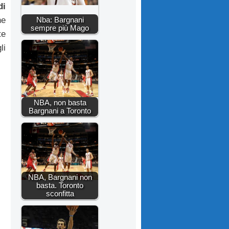
di
Nba: Bargnani
he
sempre più Mago
te
li
NBA, non basta
Bargnani a Toronto
NBA, Bargnani non
basta. Toronto
sconfitta