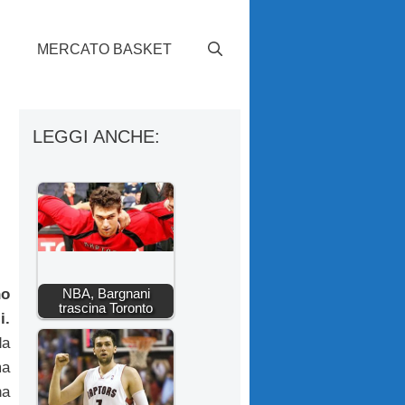
S
MERCATO BASKET
LEGGI ANCHE:
NBA, Bargnani
no
trascina Toronto
i.
da
ma
na