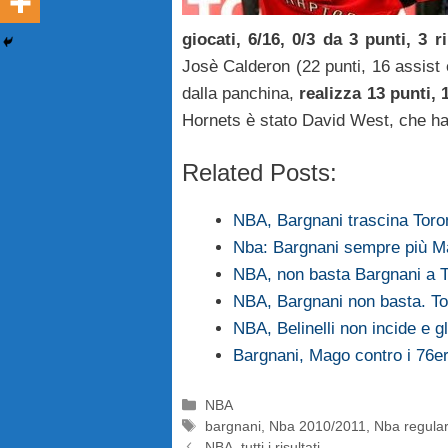
giocati, 6/16, 0/3 da 3 punti, 3 
Josè Calderon (22 punti, 16 assist 
dalla panchina,
realizza 13 punti, 
Hornets è stato David West, che ha 
Related Posts:
NBA, Bargnani trascina Toro
Nba: Bargnani sempre più 
NBA, non basta Bargnani a T
NBA, Bargnani non basta. Tor
NBA, Belinelli non incide e g
Bargnani, Mago contro i 76e
Categorie
NBA
Tag
bargnani
,
Nba 2010/2011
,
Nba regula
NBA, tutti i risultati