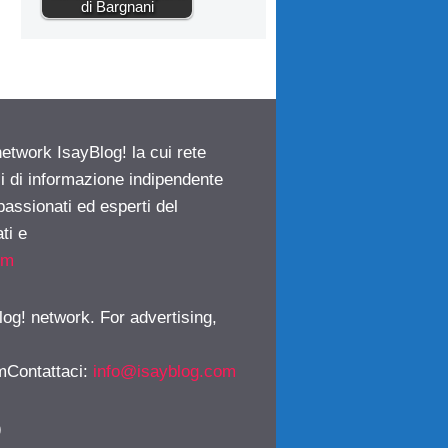
di Bargnani
network IsayBlog! la cui rete
ci di informazione indipendente
passionati ed esperti del
ti e
om
log! network. For advertising,
mContattaci
:
info@isayblog.com
)