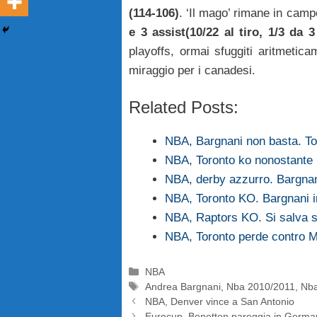
(114-106)
. ‘Il mago’ rimane in camp
e 3 assist(10/22 al tiro, 1/3 da 3 
playoffs, ormai sfuggiti aritmeti
miraggio per i canadesi.
Related Posts:
NBA, Bargnani non basta. Tor
NBA, Toronto ko nonostante i
NBA, derby azzurro. Bargnani
NBA, Toronto KO. Bargnani 
NBA, Raptors KO. Si salva s
NBA, Toronto perde contro 
Categorie
NBA
Tag
Andrea Bargnani
,
Nba 2010/2011
,
Nba
NBA, Denver vince a San Antonio
Eurocup, Benetton pareggia in Germa