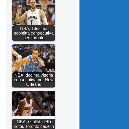
NBA, 13esima
sconfitta consecutiva
per Toronto
NBA, decima vittoria
consecutiva per New
Orleans
NBA, risultati della
notte, Toronto cade in