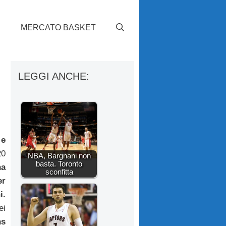
S
MERCATO BASKET
LEGGI ANCHE:
 e
20
NBA, Bargnani non
basta. Toronto
na
sconfitta
er
i.
ei
ns