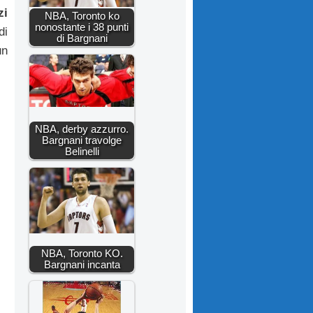
zi
NBA, Toronto ko
nonostante i 38 punti
di
di Bargnani
un
NBA, derby azzurro.
Bargnani travolge
Belinelli
NBA, Toronto KO.
Bargnani incanta