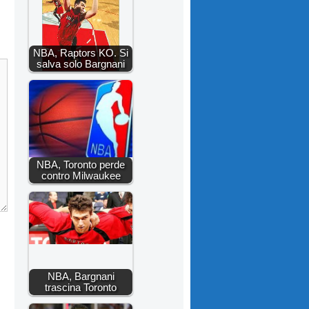
NBA, Raptors KO. Si
salva solo Bargnani
NBA, Toronto perde
contro Milwaukee
NBA, Bargnani
trascina Toronto