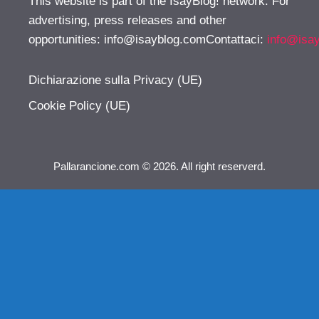
This website is part of the IsayBlog! network. For
advertising, press releases and other
opportunities:
info@isayblog.comContattaci
:
info@isa
Dichiarazione sulla Privacy (UE)
Cookie Policy (UE)
Pallarancione.com © 2026. All right reserverd.