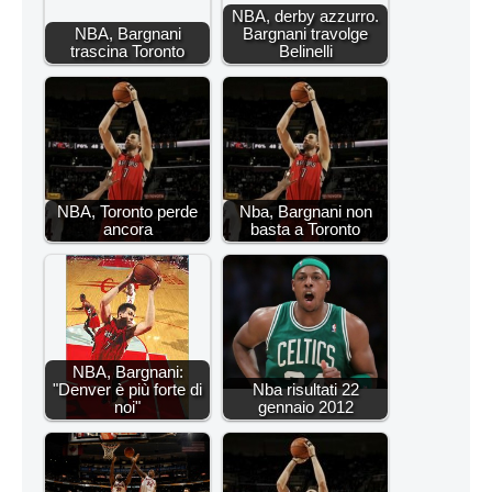
NBA, derby azzurro.
NBA, Bargnani
Bargnani travolge
trascina Toronto
Belinelli
NBA, Toronto perde
Nba, Bargnani non
ancora
basta a Toronto
NBA, Bargnani:
"Denver è più forte di
Nba risultati 22
noi"
gennaio 2012