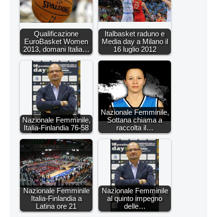
Qualificazione
Italbasket raduno e
EuroBasket Women
Media day a Milano il
2013, domani Italia…
16 luglio 2012
Nazionale Femminile,
Nazionale Femminile,
Sottana chiama a
Italia-Finlandia 76-58
raccolta il…
Nazionale Femminile
Nazionale Femminile
Italia-Finlandia a
al quinto impegno
Latina ore 21
delle…