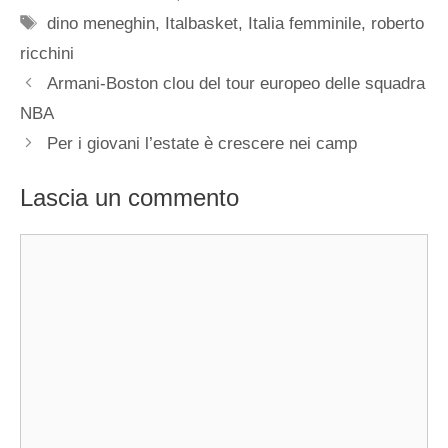
Tag
dino meneghin
,
Italbasket
,
Italia femminile
,
roberto
ricchini
Armani-Boston clou del tour europeo delle squadra
NBA
Per i giovani l’estate è crescere nei camp
Lascia un commento
Commento