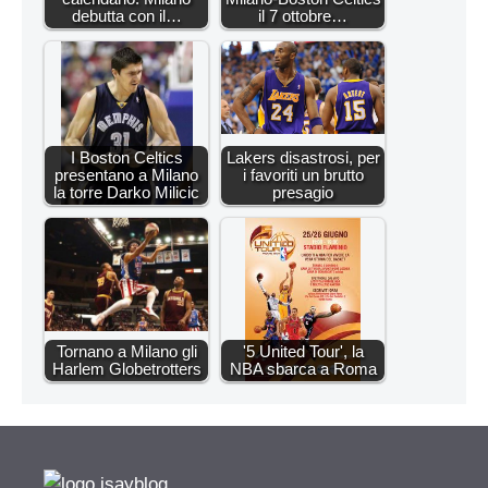
debutta con il…
il 7 ottobre…
I Boston Celtics
Lakers disastrosi, per
presentano a Milano
i favoriti un brutto
la torre Darko Milicic
presagio
Tornano a Milano gli
'5 United Tour', la
Harlem Globetrotters
NBA sbarca a Roma