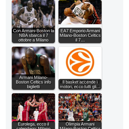
Con Armani-Boston la
EA7 Emporio Armani
NBA sbarca il 7
Milano-Boston Celtics
ottobre a Milano
il 7…
Armani Milano-
Boston Celtics info
Il basket accende i
biglietti
motori, ecco tutti gli…
Eurolega, ecco il
Olimpia Armani
calendario: Milano
Milano-Boston Celtics