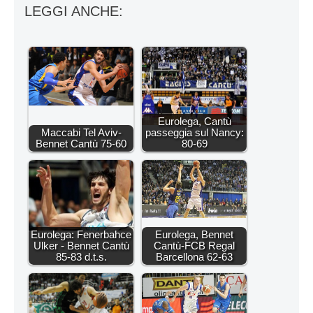
LEGGI ANCHE:
Eurolega, Cantù
Maccabi Tel Aviv-
passeggia sul Nancy:
Bennet Cantù 75-60
80-69
Eurolega: Fenerbahce
Eurolega, Bennet
Ulker - Bennet Cantù
Cantù-FCB Regal
85-83 d.t.s.
Barcellona 62-63