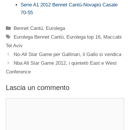
Serie A1 2012 Bennet Cantù-Novapiù Casale
70-55
Categorie
Bennet Cantù
,
Eurolega
Tag
Eurolega Bennet Cantù
,
Eurolega top 16
,
Maccabi
Tel Aviv
No-All Star Game per Gallinari, il Gallo si vendica
Nba All Star Game 2012, i quintetti East e West
Conference
Lascia un commento
Commento