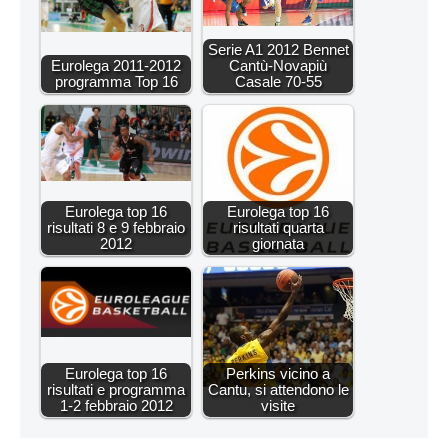
Serie A1 2012 Bennet
Eurolega 2011-2012
Cantù-Novapiù
programma Top 16
Casale 70-55
Eurolega top 16
Eurolega top 16
risultati 8 e 9 febbraio
risultati quarta
2012
giornata
Eurolega top 16
Perkins vicino a
risultati e programma
Cantu, si attendono le
1-2 febbraio 2012
visite