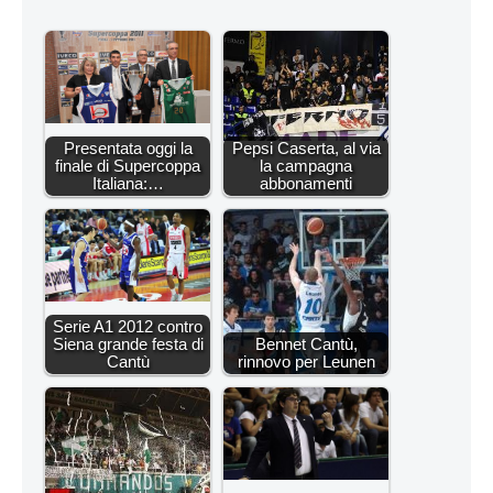
Presentata oggi la
Pepsi Caserta, al via
finale di Supercoppa
la campagna
Italiana:…
abbonamenti
Serie A1 2012 contro
Siena grande festa di
Bennet Cantù,
Cantù
rinnovo per Leunen