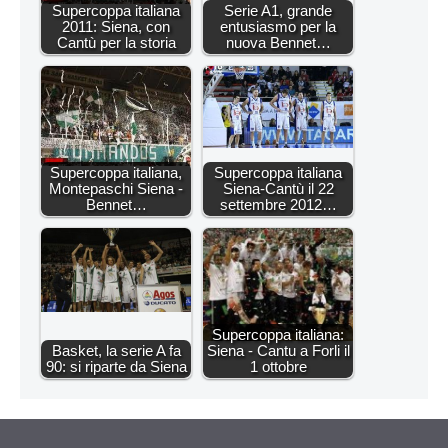
Supercoppa italiana
Serie A1, grande
2011: Siena, con
entusiasmo per la
Cantù per la storia
nuova Bennet…
Supercoppa italiana,
Supercoppa italiana
Montepaschi Siena -
Siena-Cantù il 22
Bennet…
settembre 2012…
Supercoppa italiana:
Basket, la serie A fa
Siena - Cantu a Forli il
90: si riparte da Siena
1 ottobre