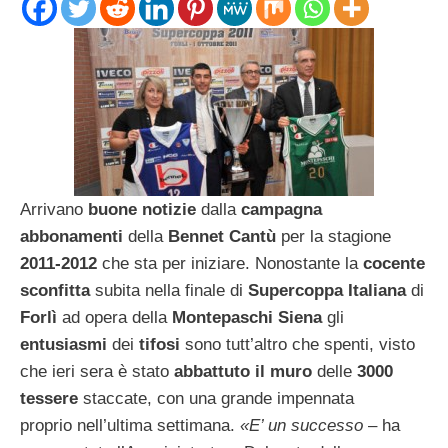
Arrivano
buone notizie
dalla
campagna
abbonamenti
della
Bennet Cantù
per la stagione
2011-2012
che sta per iniziare. Nonostante la
cocente
sconfitta
subita nella finale di
Supercoppa Italiana
di
Forlì
ad opera della
Montepaschi Siena
gli
entusiasmi
dei
tifosi
sono tutt’altro che spenti, visto
che ieri sera è stato
abbattuto il muro
delle
3000
tessere
staccate, con una grande impennata
proprio nell’ultima settimana.
«E’ un successo
– ha