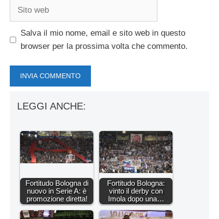
Sito
web
Salva il mio nome, email e sito web in questo
browser per la prossima volta che commento.
LEGGI ANCHE:
Fortitudo Bologna di
Fortitudo Bologna:
nuovo in Serie A: è
vinto il derby con
promozione diretta!
Imola dopo una…