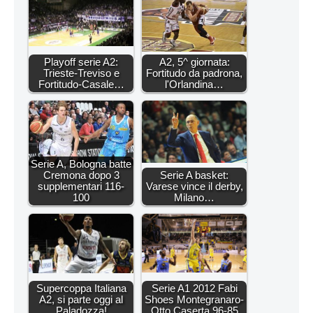
Playoff serie A2:
A2, 5^ giornata:
Trieste-Treviso e
Fortitudo da padrona,
Fortitudo-Casale…
l'Orlandina…
Serie A, Bologna batte
Cremona dopo 3
Serie A basket:
supplementari 116-
Varese vince il derby,
100
Milano…
Supercoppa Italiana
Serie A1 2012 Fabi
A2, si parte oggi al
Shoes Montegranaro-
Paladozza!
Otto Caserta 96-85