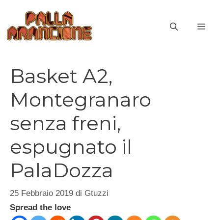
Vai
al
ME
contenuto
Basket A2,
Montegranaro
senza freni,
espugnato il
PalaDozza
25 Febbraio 2019
di
Gtuzzi
Spread the love