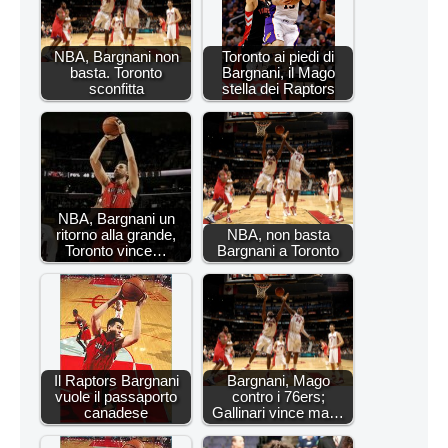
NBA, Bargnani non
Toronto ai piedi di
basta. Toronto
Bargnani, il Mago
sconfitta
stella dei Raptors
NBA, Bargnani un
ritorno alla grande,
NBA, non basta
Toronto vince…
Bargnani a Toronto
Il Raptors Bargnani
Bargnani, Mago
vuole il passaporto
contro i 76ers;
canadese
Gallinari vince ma…