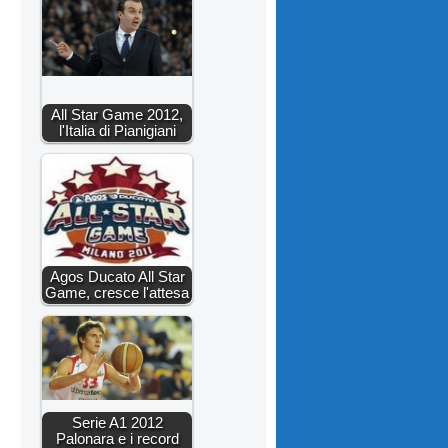
All Star Game 2012,
l'Italia di Pianigiani
Agos Ducato All Star
Game, cresce l'attesa
Serie A1 2012
Palonara e i record