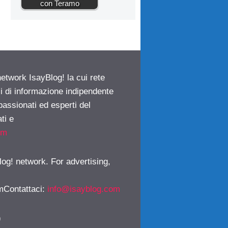
con Teramo
network IsayBlog! la cui rete
ci di informazione indipendente
passionati ed esperti del
ti e
om
log! network. For advertising,
mContattaci
:
info@isayblog.com
)