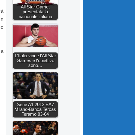
All Star Game,
rà
presentata la
nazionale italiana
in
io
la
L'Italia vince l'All Star
Games e l'obiettivo
sono…
Serie A1 2012 EA7
Milano-Banca Tercas
Teramo 83-64