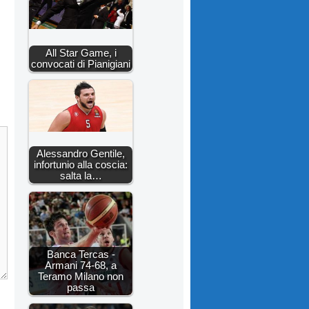
All Star Game, i
convocati di Pianigiani
Alessandro Gentile,
infortunio alla coscia:
salta la…
Banca Tercas -
Armani 74-68, a
Teramo Milano non
passa