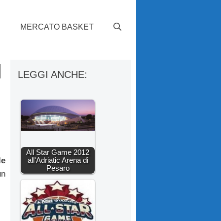
S
MERCATO BASKET
l
LEGGI ANCHE:
All Star Game 2012
all'Adriatic Arena di
le
Pesaro
un