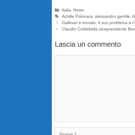
Categorie
Italia
,
News
Tag
Achille Polonara
,
alessandro gentile
,
A
Gallinari è tornato, il suo problema è l
Claudio Coldebella vicepresidente Ben
Lascia un commento
Commento
Nome