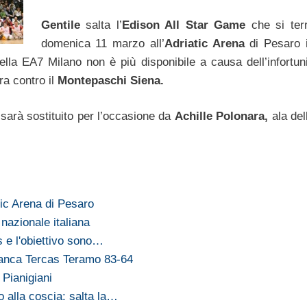
Gentile
salta l’
Edison All Star Game
che si ter
domenica 11 marzo all’
Adriatic Arena
di Pesaro 
della EA7 Milano non è più disponibile a causa dell’infortun
ra contro il
Montepaschi Siena.
 sarà sostituito per l’occasione da
Achille Polonara,
ala del
tic Arena di Pesaro
nazionale italiana
es e l'obiettivo sono…
anca Tercas Teramo 83-64
 Pianigiani
o alla coscia: salta la…