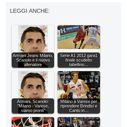
LEGGI ANCHE:
Armani Jeans Milano,
Serie A1 2012 gara1
Scariolo è il nuovo
finale scudetto
allenatore
tabellino…
Armani, Scariolo:
Milano a Varese per
"Milano - Varese,
riprendere Brindisi e
siamo pronti"
Cantù in…