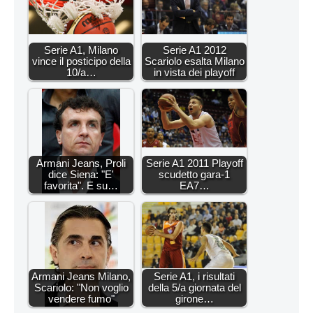
Serie A1, Milano
Serie A1 2012
vince il posticipo della
Scariolo esalta Milano
10/a…
in vista dei playoff
Armani Jeans, Proli
Serie A1 2011 Playoff
dice Siena: "E'
scudetto gara-1
favorita". E su…
EA7…
Armani Jeans Milano,
Serie A1, i risultati
Scariolo: "Non voglio
della 5/a giornata del
vendere fumo"
girone…