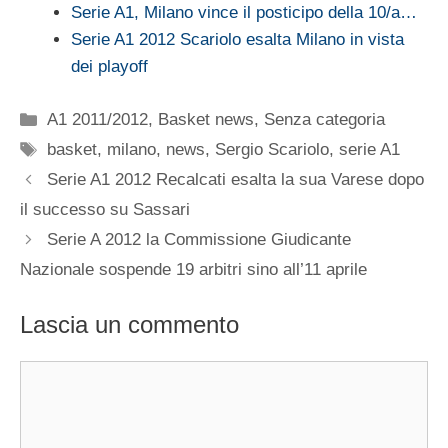
Serie A1, Milano vince il posticipo della 10/a…
Serie A1 2012 Scariolo esalta Milano in vista
dei playoff
Categorie
A1 2011/2012
,
Basket news
,
Senza categoria
Tag
basket
,
milano
,
news
,
Sergio Scariolo
,
serie A1
Serie A1 2012 Recalcati esalta la sua Varese dopo
il successo su Sassari
Serie A 2012 la Commissione Giudicante
Nazionale sospende 19 arbitri sino all’11 aprile
Lascia un commento
Commento