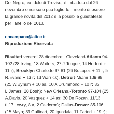
Del Negro, ex idolo di Treviso, è imbattuta dal 26
novembre e nessuno può toglierle il merito di essere
la grande novità del 2012 e la possibile guastafeste
per l’anello del 2013.
encampana@alice.it
Riproduzione Riservata
Risultati
venerdì 28 dicembre: Cleveland-
Atlanta
94-
102 (28 Irving, 18 Waiters; 27 J.Teague, 14 Horford +
11 r);
Brooklyn
-Charlotte 97-81 (26 Br.Lopez + 11 r, 5
R.Evans + 13 r; 13 Warrick),
Detroit
-Miami 109-99
(25 W.Bynum + 10 as, 10 A.Drummond + 10 r; 35
L.James, 28 Bosh); New Orleans.-
Toronto
97-104 (25
A.Davis, 20 Vasquez + 14 as; 30 De Rozan, 11/13
tl,17 Lowry, 8 a, 2 Calderon); Dallas-
Denver
85-106
(15 Mayo; 39 Gallinari, 20 Iguodala, 11 Faried + 19 r);