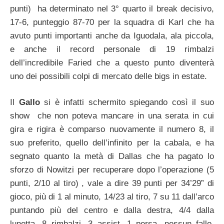
punti) ha determinato nel 3° quarto il break decisivo,
17-6, punteggio 87-70 per la squadra di Karl che ha
avuto punti importanti anche da Iguodala, ala piccola,
e anche il record personale di 19 rimbalzi
dell’incredibile Faried che a questo punto diventerà
uno dei possibili colpi di mercato delle bigs in estate.
Il
Gallo
si è infatti schermito spiegando così il suo
show che non poteva mancare in una serata in cui
gira e rigira è comparso nuovamente il numero 8, il
suo preferito, quello dell’infinito per la cabala, e ha
segnato quanto la metà di Dallas che ha pagato lo
sforzo di Nowitzi per recuperare dopo l’operazione (5
punti, 2/10 al tiro) , vale a dire 39 punti per 34’29” di
gioco, più di 1 al minuto, 14/23 al tiro, 7 su 11 dall’arco
puntando più del centro e dalla destra, 4/4 dalla
lunetta, 8 rimbalzi, 3 assist, 1 persa, nessun fallo,