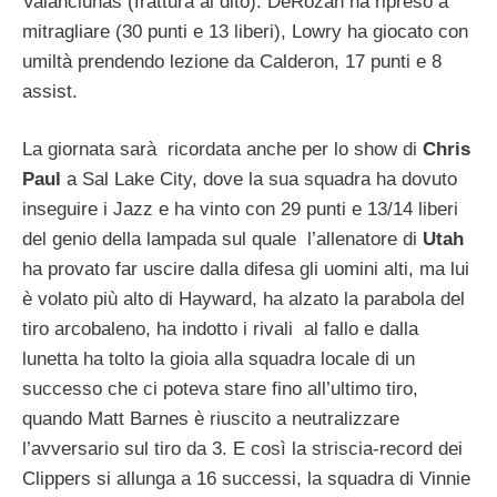
Valanciunas (frattura al dito). DeRozan ha ripreso a
mitragliare (30 punti e 13 liberi), Lowry ha giocato con
umiltà prendendo lezione da Calderon, 17 punti e 8
assist.
La giornata sarà ricordata anche per lo show di
Chris
Paul
a Sal Lake City, dove la sua squadra ha dovuto
inseguire i Jazz e ha vinto con 29 punti e 13/14 liberi
del genio della lampada sul quale l’allenatore di
Utah
ha provato far uscire dalla difesa gli uomini alti, ma lui
è volato più alto di Hayward, ha alzato la parabola del
tiro arcobaleno, ha indotto i rivali al fallo e dalla
lunetta ha tolto la gioia alla squadra locale di un
successo che ci poteva stare fino all’ultimo tiro,
quando Matt Barnes è riuscito a neutralizzare
l’avversario sul tiro da 3. E così la striscia-record dei
Clippers si allunga a 16 successi, la squadra di Vinnie