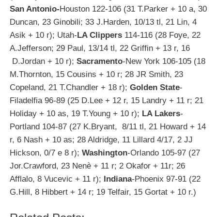
San Antonio-
Houston 122-106 (31 T.Parker + 10 a, 30
Duncan, 23 Ginobili; 33 J.Harden, 10/13 tl, 21 Lin, 4
Asik + 10 r); Utah-
LA Clippers
114-116 (28 Foye, 22
A.Jefferson; 29 Paul, 13/14 tl, 22 Griffin + 13 r, 16
D.Jordan + 10 r);
Sacramento
-New York 106-105 (18
M.Thornton, 15 Cousins + 10 r; 28 JR Smith, 23
Copeland, 21 T.Chandler + 18 r);
Golden State
-
Filadelfia 96-89 (25 D.Lee + 12 r, 15 Landry + 11 r; 21
Holiday + 10 as, 19 T.Young + 10 r);
LA Lakers
-
Portland 104-87 (27 K.Bryant, 8/11 tl, 21 Howard + 14
r, 6 Nash + 10 as; 28 Aldridge, 11 Lillard 4/17, 2 JJ
Hickson, 0/7 e 8 r);
Washington
-Orlando 105-97 (27
Jor.Crawford, 23 Nenè + 11 r; 2 Okafor + 11r; 26
Afflalo, 8 Vucevic + 11 r);
Indiana
-Phoenix 97-91 (22
G.Hill, 8 Hibbert + 14 r; 19 Telfair, 15 Gortat + 10 r.)