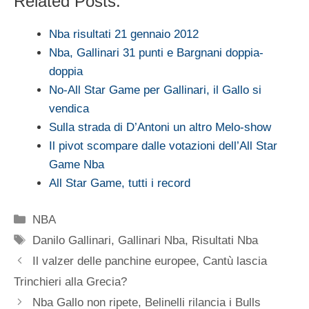
Related Posts:
Nba risultati 21 gennaio 2012
Nba, Gallinari 31 punti e Bargnani doppia-
doppia
No-All Star Game per Gallinari, il Gallo si
vendica
Sulla strada di D’Antoni un altro Melo-show
Il pivot scompare dalle votazioni dell’All Star
Game Nba
All Star Game, tutti i record
Categorie
NBA
Tag
Danilo Gallinari
,
Gallinari Nba
,
Risultati Nba
Il valzer delle panchine europee, Cantù lascia
Trinchieri alla Grecia?
Nba Gallo non ripete, Belinelli rilancia i Bulls