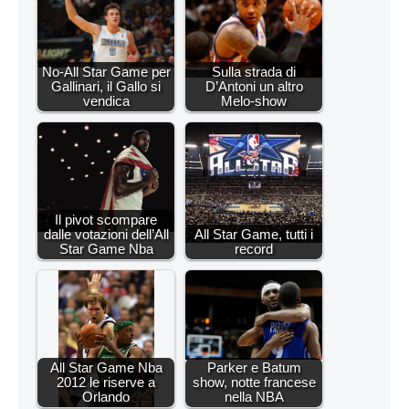
No-All Star Game per
Sulla strada di
Gallinari, il Gallo si
D’Antoni un altro
vendica
Melo-show
Il pivot scompare
dalle votazioni dell’All
All Star Game, tutti i
Star Game Nba
record
All Star Game Nba
Parker e Batum
2012 le riserve a
show, notte francese
Orlando
nella NBA