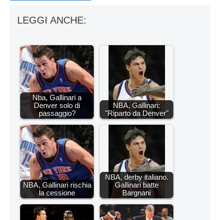
LEGGI ANCHE:
Nba, Gallinari a
Denver solo di
NBA, Gallinari:
passaggio?
"Riparto da Denver"
NBA, derby italiano.
NBA, Gallinari rischia
Gallinari batte
la cessione
Bargnani