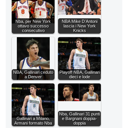
Nba, per New York
NBA Mike D'Antoni
ottavo successo
lascia i New York
consecutivo
Knicks
NBA, Gallinari ceduto
Playoff NBA, Gallinari
a Denver
dieci e lode
Nba, Gallinari 31 punti
Gallinari a Milano,
e Bargnani doppia-
Armani formato Nba
doppia