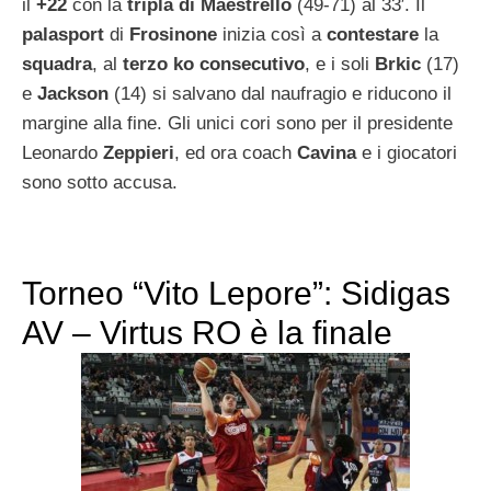
il
+22
con la
tripla di Maestrello
(49-71) al 33′. Il
palasport
di
Frosinone
inizia così a
contestare
la
squadra
, al
terzo ko consecutivo
, e i soli
Brkic
(17)
e
Jackson
(14) si salvano dal naufragio e riducono il
margine alla fine. Gli unici cori sono per il presidente
Leonardo
Zeppieri
, ed ora coach
Cavina
e i giocatori
sono sotto accusa.
Torneo “Vito Lepore”: Sidigas
AV – Virtus RO è la finale