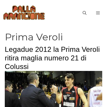
Vai
al
ME
contenuto
Prima Veroli
Legadue 2012 la Prima Veroli
ritira maglia numero 21 di
Colussi