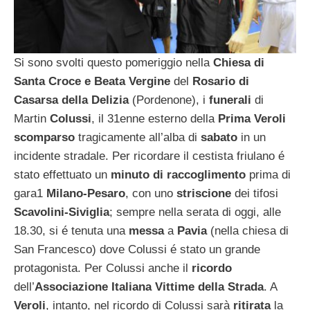
Si sono svolti questo pomeriggio nella
Chiesa di
Santa Croce e Beata Vergine
del
Rosario di
Casarsa della Delizia
(Pordenone), i
funerali
di
Martin
Colussi
, il 31enne esterno della
Prima Veroli
scomparso
tragicamente all’alba di
sabato
in un
incidente stradale. Per ricordare il cestista friulano é
stato effettuato un
minuto di raccoglimento
prima di
gara1
Milano-Pesaro
, con uno
striscione
dei tifosi
Scavolini-Siviglia
; sempre nella serata di oggi, alle
18.30, si é tenuta una
messa
a
Pavia
(nella chiesa di
San Francesco) dove Colussi é stato un grande
protagonista. Per Colussi anche il
ricordo
dell’
Associazione
Italiana Vittime della Strada
. A
Veroli
, intanto, nel ricordo di Colussi sarà
ritirata
la