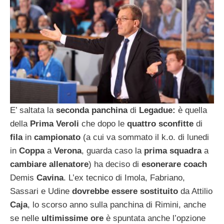
E’ saltata la
seconda panchina
di
Legadue:
è quella
della
Prima Veroli
che dopo le
quattro sconfitte
di
fila
in
campionato
(a cui va sommato il k.o. di lunedi
in
Coppa
a
Verona
, guarda caso la
prima squadra
a
cambiare allenatore
) ha deciso di
esonerare
coach
Demis
Cavina
. L’ex tecnico di Imola, Fabriano,
Sassari e Udine
dovrebbe essere sostituito
da Attilio
Caja
, lo scorso anno sulla panchina di Rimini, anche
se nelle
ultimissime ore
è spuntata anche l’opzione