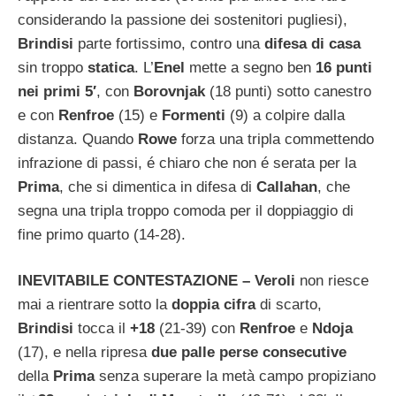
considerando la passione dei sostenitori pugliesi),
Brindisi
parte fortissimo, contro una
difesa di casa
sin troppo
statica
. L’
Enel
mette a segno ben
16 punti
nei primi 5′
, con
Borovnjak
(18 punti) sotto canestro
e con
Renfroe
(15) e
Formenti
(9) a colpire dalla
distanza. Quando
Rowe
forza una tripla commettendo
infrazione di passi, é chiaro che non é serata per la
Prima
, che si dimentica in difesa di
Callahan
, che
segna una tripla troppo comoda per il doppiaggio di
fine primo quarto (14-28).
INEVITABILE CONTESTAZIONE – Veroli
non riesce
mai a rientrare sotto la
doppia cifra
di scarto,
Brindisi
tocca il
+18
(21-39) con
Renfroe
e
Ndoja
(17), e nella ripresa
due palle perse consecutive
della
Prima
senza superare la metà campo propiziano