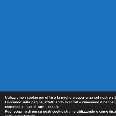
Utilizziamo i cookie per offrirti la migliore esperienza sul nostro si
Cliccando sulla pagina, effettuando lo scroll o chiudendo il banner, 
consenso all’uso di tutti i cookie
Puoi scoprire di più su quali cookie stiamo utilizzando o come disat