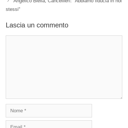
Angelico Biella, Cancellieri: “Abbiamo fiducia in noi
stessi”
Lascia un commento
Commento
Nome
Email