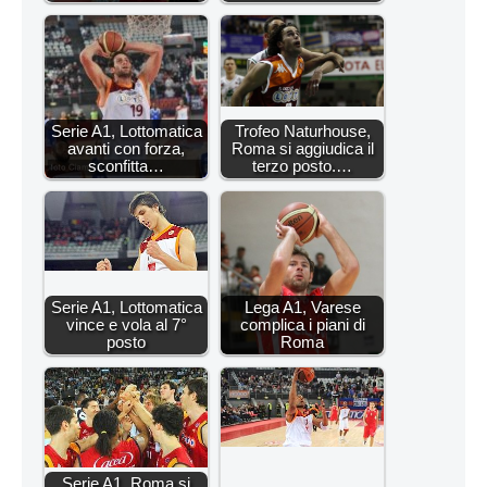
Serie A1, Lottomatica
Trofeo Naturhouse,
avanti con forza,
Roma si aggiudica il
sconfitta…
terzo posto.…
Serie A1, Lottomatica
Lega A1, Varese
vince e vola al 7°
complica i piani di
posto
Roma
Serie A1, Roma si