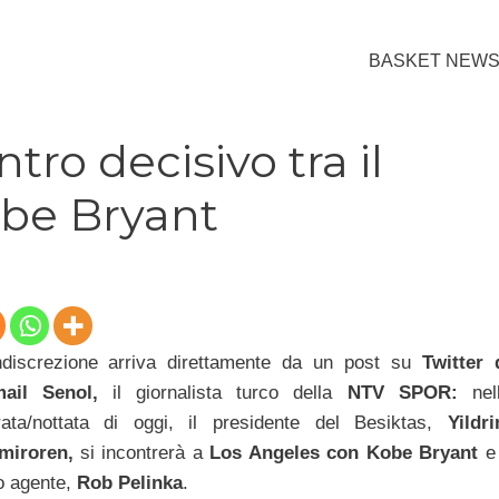
BASKET NEW
ntro decisivo tra il
obe Bryant
indiscrezione arriva direttamente da un post su
Twitter 
mail Senol,
il giornalista turco della
NTV SPOR:
nel
rata/nottata di oggi, il presidente del Besiktas,
Yildr
miroren,
si incontrerà a
Los Angeles con Kobe Bryant
e 
o agente,
Rob Pelinka
.