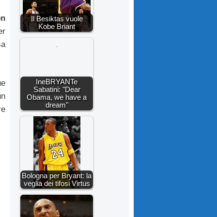
on
Il Besiktas vuole
Kobe Briant
er
sa
IneBRYANTe
ue
Sabatini: "Dear
un
Obama, we have a
dream"
re
Bologna per Bryant: la
veglia dei tifosi Virtus