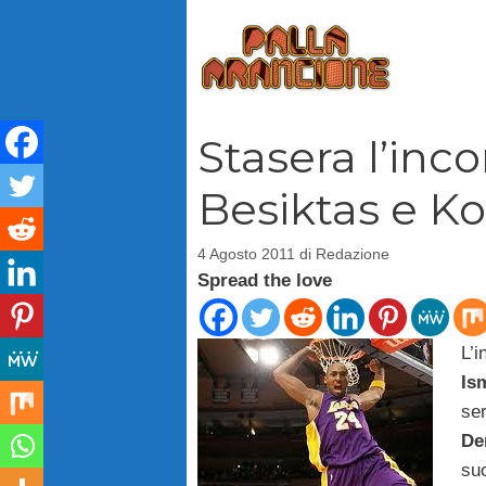
Vai
al
contenuto
Stasera l’inco
Besiktas e K
4 Agosto 2011
di
Redazione
Spread the love
L’
Is
se
De
su