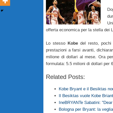
Do
du
Un
offerta economica per la stella dei 
Lo stesso
Kobe
del resto, pochi 
prestazioni a farsi avanti, dichia
milione di dollari al mese. Ora pe
formulata: 5.5 milioni di dollari pe
Related Posts:
Kobe Bryant e il Besiktas non
Il Besiktas vuole Kobe Brian
IneBRYANTe Sabatini: "Dea
Bologna per Bryant: la veglia 