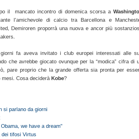
po il mancato incontro di domenica scorsa a
Washingt
rante l’amichevole di calcio tra Barcellona e Manchest
ited, Demiroren proporrà una nuova e ancor più sostanzio
Lakers.
giorni fa aveva invitato i club europei interessati alle s
rando che avrebbe giocato ovunque per la “modica” cifra di 
rò, pare proprio che la grande offerta sia pronta per esse
r 6 mesi. Cosa deciderà
Kobe
?
 si parlano da giorni
t
r Obama, we have a dream"
dei tifosi Virtus