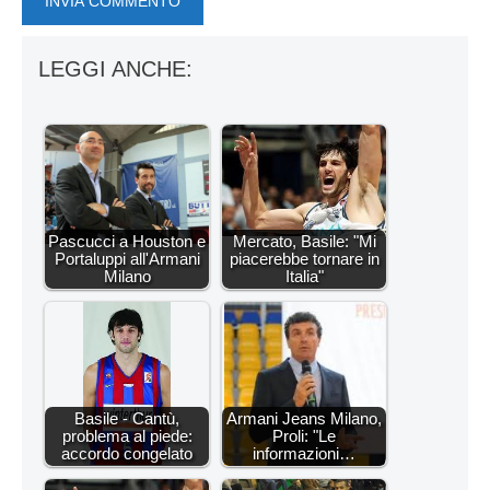
LEGGI ANCHE:
Pascucci a Houston e
Mercato, Basile: "Mi
Portaluppi all'Armani
piacerebbe tornare in
Milano
Italia"
Basile - Cantù,
Armani Jeans Milano,
problema al piede:
Proli: "Le
accordo congelato
informazioni…