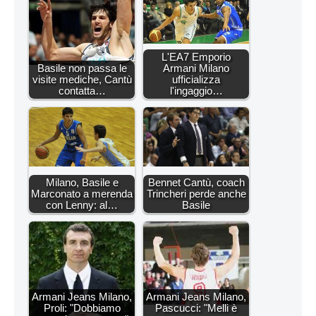
L'EA7 Emporio
Basile non passa le
Armani Milano
visite mediche, Cantù
ufficializza
contatta…
l'ingaggio…
Milano, Basile e
Bennet Cantù, coach
Marconato a merenda
Trincheri perde anche
con Lenny: al…
Basile
Armani Jeans Milano,
Armani Jeans Milano,
Proli: "Dobbiamo
Pascucci: "Melli è