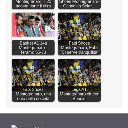
Montegranaro, il 20
Shoes Montegranaro-
agosto parte il ritiro
Canadian Solar…
Basket A1 14a
Fabi Shoes
Montegranaro -
Montegranaro, Fabi:
Teramo 65-73
"Ci serve tranquillità"
Fabi Shoes
Lega A1,
Montegranaro, una
Montegranaro ok con
nota della società
Brindisi