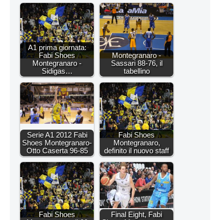
A1 prima giornata:
Fabi Shoes
Montegranaro -
Montegranaro -
Sassari 88-76, il
Sidigas…
tabellino
Serie A1 2012 Fabi
Fabi Shoes
Shoes Montegranaro-
Montegranaro,
Otto Caserta 96-85
definito il nuovo staff
Fabi Shoes
Final Eight, Fabi