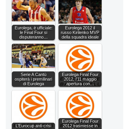
Eurolega, è ufficiale:
Eurolega 2012 il
le Final Four si
russo Kirilenko MVP
disputeranno…
della squadra ideale
Serie A Cantù
Eurolega Final Four
ospiterà i premilinari
2012, l’11 maggio
di Eurolega
apertura con…
Eurolega Final Four
L’Eurocup anti-crisi
2012 trasmesse in