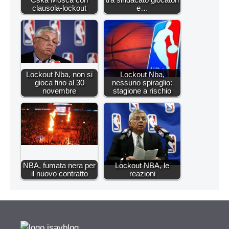
clausola-lockout
e…
Lockout Nba, non si
Lockout Nba,
gioca fino al 30
nessuno spiraglio:
novembre
stagione a rischio
NBA, fumata nera per
Lockout NBA, le
il nuovo contratto
reazioni