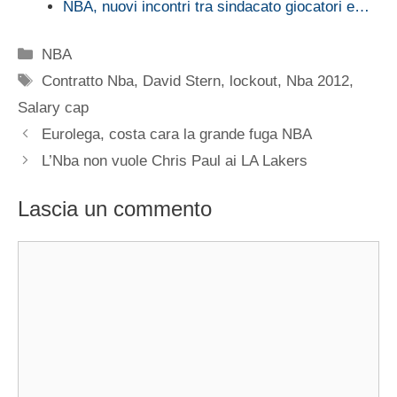
NBA, nuovi incontri tra sindacato giocatori e…
Categorie
NBA
Tag
Contratto Nba
,
David Stern
,
lockout
,
Nba 2012
,
Salary cap
Eurolega, costa cara la grande fuga NBA
L’Nba non vuole Chris Paul ai LA Lakers
Lascia un commento
Commento