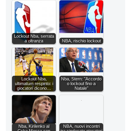
Lockout Nba, serrata
a oltranza
NBA, rischio lockout
Lockout Nba,
Nba, Stern: "Accordo
ultimatum respinto: i
o lockout fino a
giocatori dicono…
Natale"
Nba, Kirilenko al
NBA, nuovi incontri
Cska Mosca con
tra sindacato giocatori