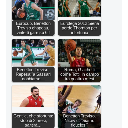
Eurocup, Benetton
Eurolega 2012 Siena
Treviso chapeau,
perde Thornton per
vinte 6 gare su 6!!
infortunio
Benetton Treviso,
Roma, Giachetti
Repesa:"a Sassari
come Totti: in campo
dobbiamo…
tra quattro mesi
Gentile, che sfortuna:
Benetton Treviso,
stop di 2 mesi,
Nicevic: "Siamo
salterà…
fiduciosi"