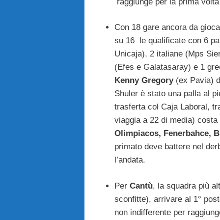
raggiunge per la prima volta 
Con 18 gare ancora da giocar
su 16 le qualificate con 6 p
Unicaja), 2 italiane (Mps Si
(Efes e Galatasaray) e 1 gre
Kenny Gregory
(ex Pavia) d
Shuler è stato una palla al pie
trasferta col Caja Laboral, t
viaggia a 22 di media) costa l
Olimpiacos, Fenerbahce, B
primato deve battere nel derb
l’andata.
Per
Cantù
, la squadra più al
sconfitte), arrivare al 1° pos
non indifferente per raggiung