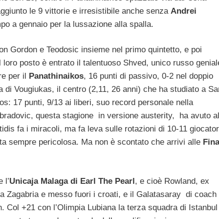
giunto le 9 vittorie e irresistibile anche senza
Andrei
o a gennaio per la lussazione alla spalla.
con Gordon e Teodosic insieme nel primo quintetto, e poi
 loro posto è entrato il talentuoso Shved, unico russo genial
re per il
Panathinaikos
, 16 punti di passivo, 0-2 nel doppio
 di Vougiukas, il centro (2,11, 26 anni) che ha studiato a Sa
os: 17 punti, 9/13 ai liberi, suo record personale nella
bradovic, questa stagione in versione austerity, ha avuto al
is fa i miracoli, ma fa leva sulle rotazioni di 10-11 giocator
sta sempre pericolosa. Ma non è scontato che arrivi alle
Fina
 l’
Unicaja Malaga di Earl The Pearl
, e cioè Rowland, ex
a Zagabria e messo fuori i croati, e il Galatasaray di coach
. Col +21 con l’Olimpia Lubiana la terza squadra di Istanbul