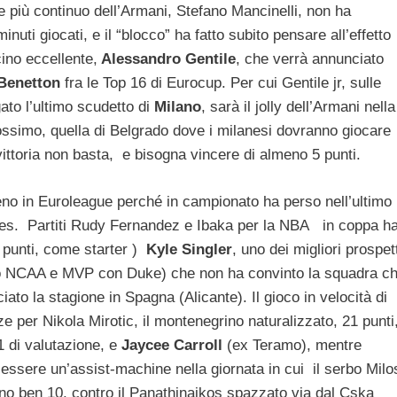
nte più continuo dell’Armani, Stefano Mancinelli, non ha
nuti giocati, e il “blocco” ha fatto subito pensare all’effetto
cino eccellente,
Alessandro Gentile
, che verrà annunciato
Benetton
fra le Top 16 di Eurocup. Per cui Gentile jr, sulle
ato l’ultimo scudetto di
Milano
, sarà il jolly dell’Armani nella
rossimo, quella di Belgrado dove i milanesi dovranno giocare
vittoria non basta, e bisogna vincere di almeno 5 punti.
eno in Euroleague perché in campionato ha perso nell’ultimo
ntes. Partiti Rudy Fernandez e Ibaka per la NBA in coppa h
punti, come starter )
Kyle Singler
, uno dei migliori prospet
tolo NCAA e MVP con Duke) che non ha convinto la squadra c
iato la stagione in Spagna (Alicante). Il gioco in velocità di
e per Nikola Mirotic, il montenegrino naturalizzato, 21 punti
31 di valutazione, e
Jaycee Carroll
(ex Teramo), mentre
essere un’assist-machine nella giornata in cui il serbo Milo
o ben 10, contro il Panathinaikos spazzato via dal Cska