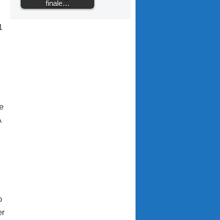
finale…
1
e
A
o
er