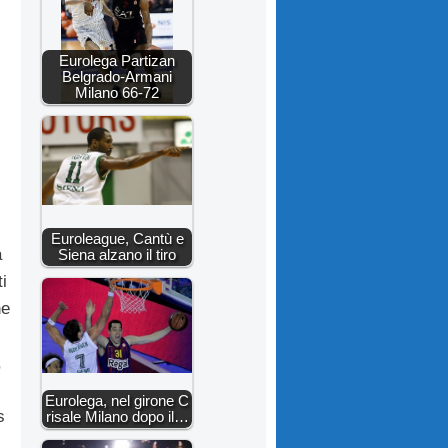
Eurolega Partizan
Belgrado-Armani
Milano 66-72
Euroleague, Cantù e
a
Siena alzano il tiro
ti
he
,
Eurolega, nel girone C
s
risale Milano dopo il…