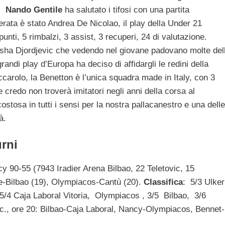
m,
Nando Gentile
ha salutato i tifosi con una partita
erata è stato Andrea De Nicolao, il play della Under 21
unti, 5 rimbalzi, 3 assist, 3 recuperi, 24 di valutazione.
sha Djordjevic che vedendo nel giovane padovano molte del
randi play d’Europa ha deciso di affidargli le redini della
carolo, la Benetton è l’unica squadra made in Italy, con 3
he credo non troverà imitatori negli anni della corsa al
ostosa in tutti i sensi per la nostra pallacanestro e una delle
à.
urni
 90-55 (7943 Iradier Arena Bilbao, 22 Teletovic, 15
e-Bilbao (19), Olympiacos-Cantù (20).
Classifica
: 5/3 Ulker
5/4 Caja Laboral Vitoria, Olympiacos , 3/5 Bilbao, 3/6
ic., ore 20: Bilbao-Caja Laboral, Nancy-Olympiacos, Bennet-