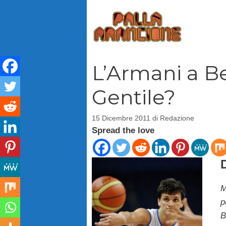
Vai
al
contenuto
L’Armani a Be
Gentile?
15 Dicembre 2011
di
Redazione
Spread the love
M
p
B