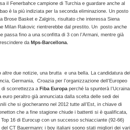
casa il Fenerbahce campione di Turchia e guardare anche al
lbao è la più indiziata per la seconda eliminazione. Un posto
a Brose Basket e Zalgiris, risultato che interessa Siena
ne Milan Rakovic rientrerebbe dal prestito. Un posto anche
e passa fino a una sconfitta di 3 con l’Armani, mentre già
prescindere da
Mps-Barcellona.
o altre due notizie, una brutta e una bella. La candidatura de
ancia, Germania, Croazia per l’organizzazione dell’Europeo
a di scorrettezza a
Fiba Europa
perché la spunterà l’Ucraina
 euro peraltro già annunciata dalla scelta delle sedi dei
ili che si giocheranno nel 2012 tutte all’Est, in chiave di
etton che a fine stagione chiude i battenti si è qualificata,
 le Top 16 di Eurocup con un successo schiacciante (92-66)
del CT Bauermann: i boy italiani soono stati migliori dei var