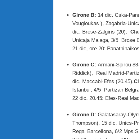
Girone B:
14 dic. Cska-Pana
Vougioukas ), Zagabria-Unic
dic. Brose-Zalgiris (20).
Cla
Unicaja Malaga, 3/5 Brose B
21 dic, ore 20: Panathinaiko
Girone C:
Armani-Spirou 88
Riddick), Real Madrid-Parti
dic. Maccabi-Efes (20.45).
Cl
Istanbul, 4/5 Partizan Belg
22 dic. 20.45: Efes-Real Mad
Girone D:
Galatasaray-Olymp
Thompson), 15 dic. Unics-Pr
Regal Barcellona, 6/2 Mps S