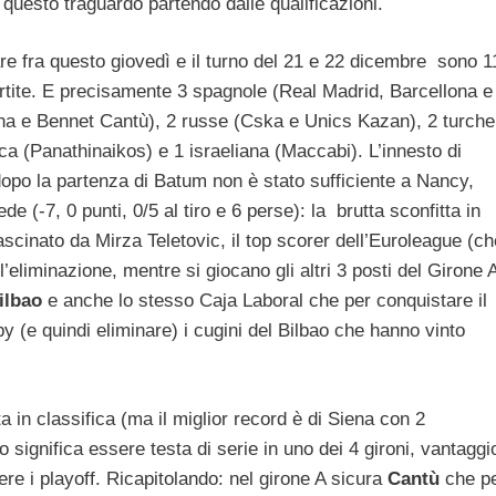
questo traguardo partendo dalle qualificazioni.
e fra questo giovedì e il turno del 21 e 22 dicembre sono 1
artite. E precisamente 3 spagnole (Real Madrid, Barcellona e
ena e Bennet Cantù), 2 russe (Cska e Unics Kazan), 2 turche
ca (Panathinaikos) e 1 israeliana (Maccabi). L’innesto di
opo la partenza di Batum non è stato sufficiente a Nancy,
de (-7, 0 punti, 0/5 al tiro e 6 perse): la brutta sconfitta in
rascinato da Mirza Teletovic, il top scorer dell’Euroleague (ch
’eliminazione, mentre si giocano gli altri 3 posti del Girone 
ilbao
e anche lo stesso Caja Laboral che per conquistare il
y (e quindi eliminare) i cugini del Bilbao che hanno vinto
ta in classifica (ma il miglior record è di Siena con 2
to significa essere testa di serie in uno dei 4 gironi, vantaggi
ere i playoff. Ricapitolando: nel girone A sicura
Cantù
che p