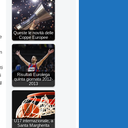
Queste le novità delle
e
Coppe Europee
n
ti
Risultati Eurolega
i
quinta giornata 2012-
l
2013
U17 internazionale, a
Santa Margherita