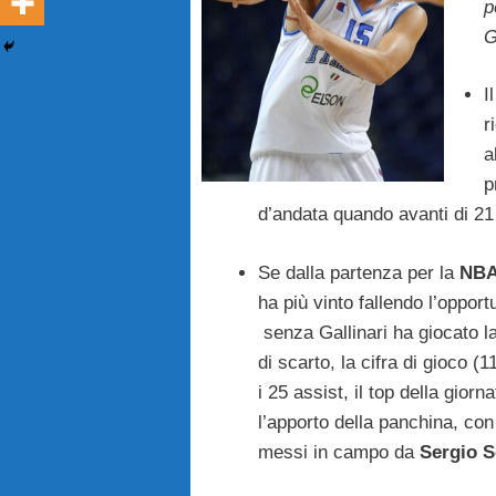
p
G
I
r
a
p
d’andata quando avanti di 21
Se dalla partenza per la
NBA
ha più vinto fallendo l’opport
senza Gallinari ha giocato l
di scarto, la cifra di gioco (
i 25 assist, il top della gior
l’apporto della panchina, con
messi in campo da
Sergio S