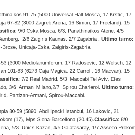
thinaikos 91-75 (5000 Universal Hall Mosca, 17 Krstic, 17
aja 67-82 (3000 Zagreb Arena, 16 Simon, 17 Freeland), 15
ssifica
: 9/0 Cska Mosca, 6/3, Panathinaikos Atene, 4/5
amberg, 2/6 Zalgiris Kaunas, 2/7 Zagabria .
Ultimo turno:
s-Brose, Unicaja-Cska, Zalgiris-Zagabria.
-53 (3000 Mediolanumforum, 17 Radosevic, 12 Welsch, 12
zan 101-83 (6273 Caja Magica, 22 Carroll, 16 Macvan), 15
assifica
: 7/2 Real Madrid, 5/3 Maccabi Tel Aviv, Efes
rado, 3/6 Armani Milano,2/7 Spirou Charleroi.
Ultimo turno
rid, Partizan-Armani, Spirou-Maccabi.
ia 80-59 (5890 Abdi Ipecki Istanbul, 16 Lakovic, 21
okom (17), Mps Siena-Barcellona (20.45).
Classifica
: 8/0
iena, 5/3 Unics Kazan, 4/5 Galatasaray, 1/7 Asseco Proko