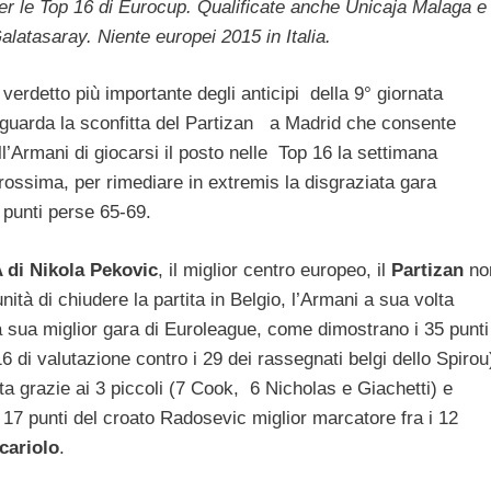
er le Top 16 di Eurocup. Qualificate anche Unicaja Malaga e
alatasaray. Niente europei 2015 in Italia.
l verdetto più importante degli anticipi della 9° giornata
iguarda la sconfitta del Partizan a Madrid che consente
ll’Armani di giocarsi il posto nelle Top 16 la settimana
rossima, per rimediare in extremis la disgraziata gara
 punti perse 65-69.
 di Nikola Pekovic
, il miglior centro europeo, il
Partizan
no
unità di chiudere la partita in Belgio, l’Armani a sua volta
a sua miglior gara di Euroleague, come dimostrano i 35 punti
116 di valutazione contro i 29 dei rassegnati belgi dello Spirou
nata grazie ai 3 piccoli (7 Cook, 6 Nicholas e Giachetti) e
 17 punti del croato Radosevic miglior marcatore fra i 12
cariolo
.