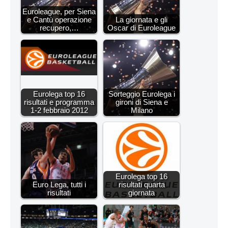
Euroleague, per Siena
e Cantù operazione
La giornata e gli
recupero,…
Oscar di Euroleague
Eurolega top 16
Sorteggio Eurolega i
risultati e programma
gironi di Siena e
1-2 febbraio 2012
Milano
Eurolega top 16
Euro Lega, tutti i
risultati quarta
risultati
giornata