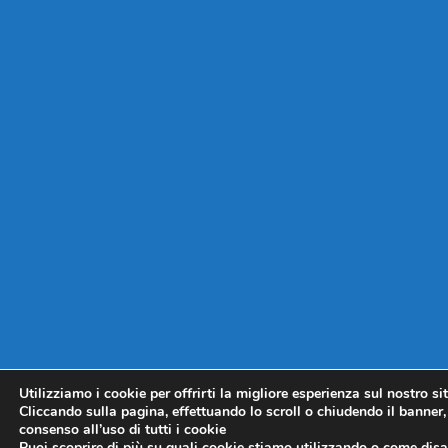
Utilizziamo i cookie per offrirti la migliore esperienza sul nostro si
Cliccando sulla pagina, effettuando lo scroll o chiudendo il banner, 
consenso all’uso di tutti i cookie
Puoi scoprire di più su quali cookie stiamo utilizzando o come disat