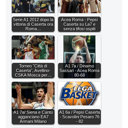
Serie A1 2012 dopo la
Acea Roma - Pepsi
vittoria di Caserta ora
Caserta su La7 e
Roma…
senza tifosi ospiti
Torneo "Città di
A1 7a / Dinamo
Caserta", Avellino-
Sassari - Acea Roma
CSKA Mosca per…
80-68
A1 7a/ Siena e Cantù
A1 6a / Pepsi Caserta
agganciano EA7
- Scavolini Pesaro 76
Armani Milano
- 82