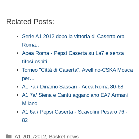
Related Posts:
Serie A1 2012 dopo la vittoria di Caserta ora
Roma…
Acea Roma - Pepsi Caserta su La7 e senza
tifosi ospiti
Torneo "Città di Caserta", Avellino-CSKA Mosca
per…
A1 7a / Dinamo Sassari - Acea Roma 80-68
A1 7a/ Siena e Cantù agganciano EA7 Armani
Milano
A1 6a / Pepsi Caserta - Scavolini Pesaro 76 -
82
Categorie
A1 2011/2012
,
Basket news