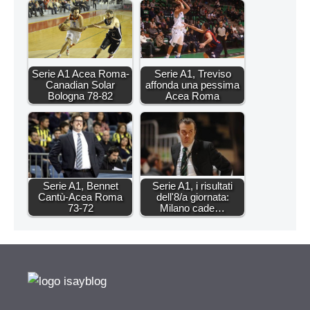
Serie A1 Acea Roma-
Serie A1, Treviso
Canadian Solar
affonda una pessima
Bologna 78-82
Acea Roma
Serie A1, Bennet
Serie A1, i risultati
Cantù-Acea Roma
dell'8/a giornata:
73-72
Milano cade…