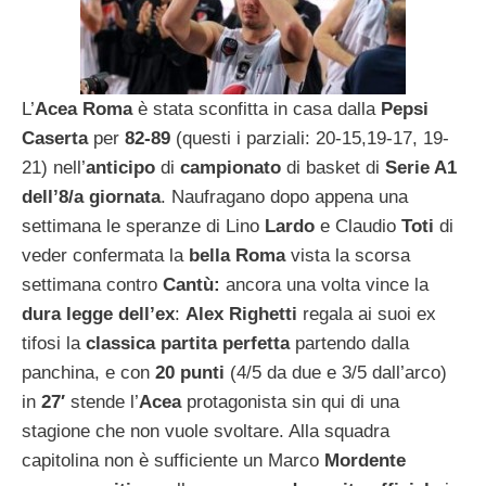
L’
Acea
Roma
è stata sconfitta in casa dalla
Pepsi
Caserta
per
82-89
(questi i parziali: 20-15,19-17, 19-
21) nell’
anticipo
di
campionato
di basket di
Serie A1
dell’8/a giornata
. Naufragano dopo appena una
settimana le speranze di Lino
Lardo
e Claudio
Toti
di
veder confermata la
bella Roma
vista la scorsa
settimana contro
Cantù:
ancora una volta vince la
dura legge dell’ex
:
Alex Righetti
regala ai suoi ex
tifosi la
classica partita perfetta
partendo dalla
panchina, e con
20 punti
(4/5 da due e 3/5 dall’arco)
in
27′
stende l’
Acea
protagonista sin qui di una
stagione che non vuole svoltare. Alla squadra
capitolina non è sufficiente un Marco
Mordente