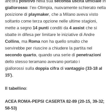
ancora
positivo
nella sua
seconda uscita ufficiale
in
giallorosso
: l’ex-Olimpia, nuovamente schierato nella
posizione di
playmaker
, che a Milano aveva visto
soltanto come terza opzione nelle ultime stagioni,
mette a segno
14 punti
conditi da
4 assist
che si
sbatte in difesa per limitare le iniziative di Andre
Collins
, ma
Roma
non ha quello smalto che
servirebbe per riuscire a chiudere la partita nel
secondo quarto
, quando una serie di
penetrazioni
dello stesso teramano avevano portato i
giallorossi sulla
doppia cifra
di
vantaggio (33-18 al
15′).
Il tabellino
:
ACEA ROMA-PEPSI CASERTA 82-89 (20-15, 39-32;
58-53)