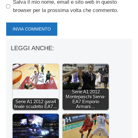
Salva il mio nome, email e sito web in questo
browser per la prossima volta che commento.
LEGGI ANCHE:
Serie A1 2012
Montepaschi Siena-
Serie A1 2012 gara4
EA7 Emporio
finale scudetto EA7…
Armani…