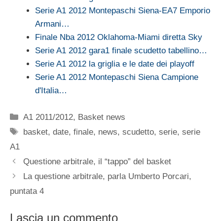
Serie A1 2012 Montepaschi Siena-EA7 Emporio
Armani…
Finale Nba 2012 Oklahoma-Miami diretta Sky
Serie A1 2012 gara1 finale scudetto tabellino…
Serie A1 2012 la griglia e le date dei playoff
Serie A1 2012 Montepaschi Siena Campione
d'Italia…
Categorie
A1 2011/2012
,
Basket news
Tag
basket
,
date
,
finale
,
news
,
scudetto
,
serie
,
serie
A1
Questione arbitrale, il “tappo” del basket
La questione arbitrale, parla Umberto Porcari,
puntata 4
Lascia un commento