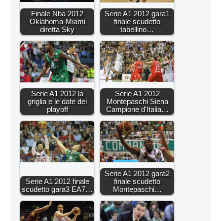
Finale Nba 2012
Serie A1 2012 gara1
Oklahoma-Miami
finale scudetto
diretta Sky
tabellino…
Serie A1 2012 la
Serie A1 2012
griglia e le date dei
Montepaschi Siena
playoff
Campione d'Italia…
Serie A1 2012 gara2
Serie A1 2012 finale
finale scudetto
scudetto gara3 EA7…
Montepaschi…