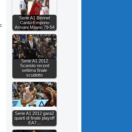
Serie A1 Bennet
Cantù-Emporio
c
Armani Milano 79-54
Serie A1 2012
Scariolo record
settima finale
scudetto
Serie A1 2012 gara2
quarti di finale playoff
EA7…