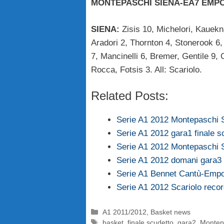
MONTEPASCHI SIENA-EA7 EMPORI
SIENA:
Zisis 10, Michelori, Kauekn
Aradori 2, Thornton 4, Stonerook 6, 
7, Mancinelli 6, Bremer, Gentile 9, G
Rocca, Fotsis 3. All: Scariolo.
Related Posts:
Serie A1 2012 Montepaschi 
Serie A1 2012 gara1 finale s
Serie A1 2012 Montepaschi
Serie A1 2012 domani gara3 
Serie A1 Bennet Cantù-Empo
Serie A1 2012 Scariolo recor
Categorie
A1 2011/2012
,
Basket news
Tag
basket
,
finale scudetto
,
gara2
,
Montep