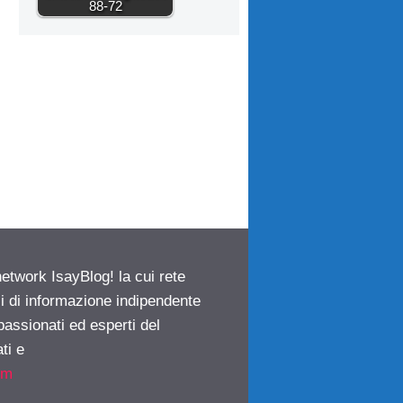
88-72
network IsayBlog! la cui rete
ci di informazione indipendente
passionati ed esperti del
ti e
om