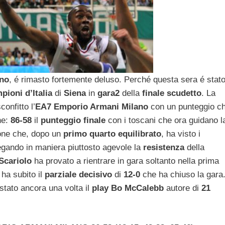
ano
, é rimasto fortemente deluso. Perché questa sera é stat
pioni d’Italia
di
Siena
in
gara2
della
finale scudetto
. La
confitto l’
EA7
Emporio Armani Milano
con un punteggio c
ne:
86-58
il
punteggio finale
con i toscani che ora guidano l
ione che, dopo un
primo quarto equilibrato
, ha visto i
iegando in maniera piuttosto agevole la
resistenza
della
Scariolo
ha provato a rientrare in gara soltanto nella prima
ha subito il
parziale decisivo
di
12-0
che ha chiuso la gara
stato ancora una volta il
play Bo McCalebb
autore di
21