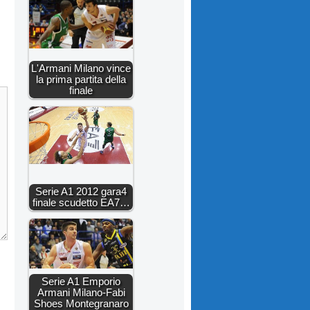
L'Armani Milano vince
la prima partita della
finale
Serie A1 2012 gara4
finale scudetto EA7…
Serie A1 Emporio
Armani Milano-Fabi
Shoes Montegranaro