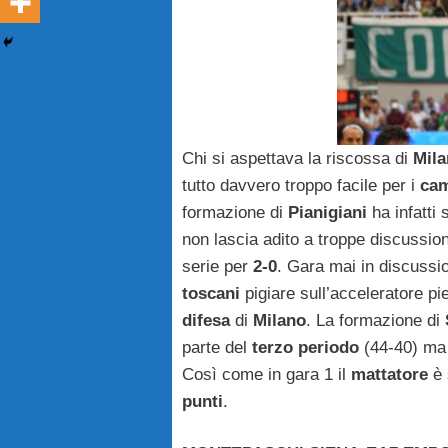
Chi si aspettava la riscossa di
Mil
tutto davvero troppo facile per i
cam
formazione di
Pianigiani
ha infatti s
non lascia adito a troppe discussio
serie per
2-0
. Gara mai in discuss
toscani
pigiare sull’acceleratore p
difesa
di
Milano
. La formazione di
parte del
terzo periodo
(44-40) ma 
Così come in gara 1 il
mattatore
è 
punti
.