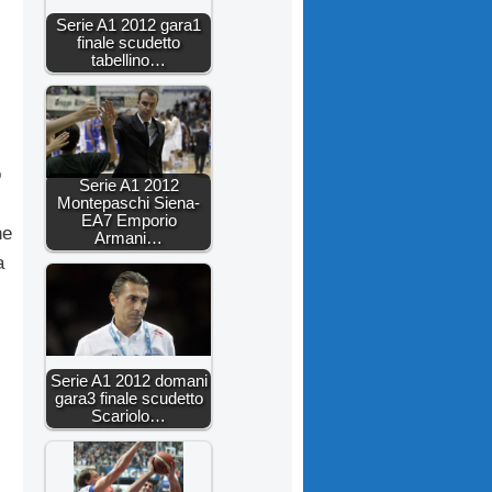
Serie A1 2012 gara1
finale scudetto
tabellino…
o
Serie A1 2012
Montepaschi Siena-
EA7 Emporio
he
Armani…
a
Serie A1 2012 domani
.
gara3 finale scudetto
Scariolo…