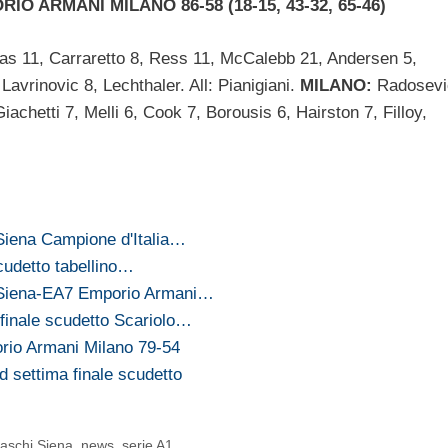
O ARMANI MILANO 86-58 (18-15, 43-32, 65-46)
as 11, Carraretto 8, Ress 11, McCalebb 21, Andersen 5,
Lavrinovic 8, Lechthaler. All: Pianigiani.
MILANO:
Radosevi
iachetti 7, Melli 6, Cook 7, Borousis 6, Hairston 7, Filloy,
Siena Campione d'Italia…
cudetto tabellino…
 Siena-EA7 Emporio Armani…
finale scudetto Scariolo…
rio Armani Milano 79-54
d settima finale scudetto
aschi Siena
,
news
,
serie A1