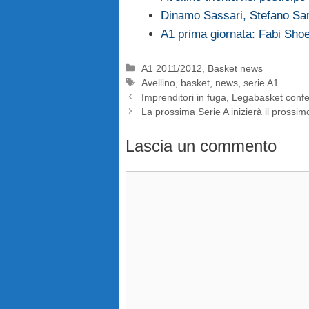
Dinamo Sassari, Stefano Sa
A1 prima giornata: Fabi Sho
Categorie
A1 2011/2012
,
Basket news
Tag
Avellino
,
basket
,
news
,
serie A1
Imprenditori in fuga, Legabasket conf
La prossima Serie A inizierà il prossi
Lascia un commento
Commento