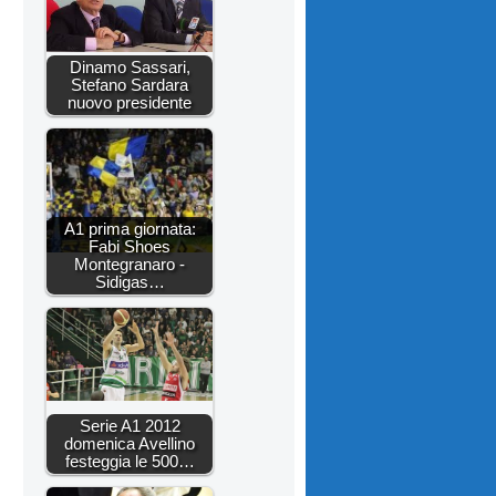
Dinamo Sassari,
Stefano Sardara
nuovo presidente
A1 prima giornata:
Fabi Shoes
Montegranaro -
Sidigas…
Serie A1 2012
domenica Avellino
festeggia le 500…