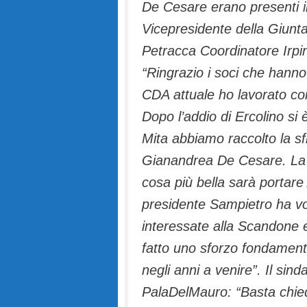
De Cesare erano presenti il
Vicepresidente della Giunt
Petracca Coordinatore Irpi
“Ringrazio i soci che hanno
CDA attuale ho lavorato c
Dopo l’addio di Ercolino si 
Mita abbiamo raccolto la sf
Gianandrea De Cesare. La Si
cosa più bella sarà portare Av
presidente Sampietro ha vol
interessate alla Scandone 
fatto uno sforzo fondament
negli anni a venire”. Il si
PalaDelMauro: “Basta chiede