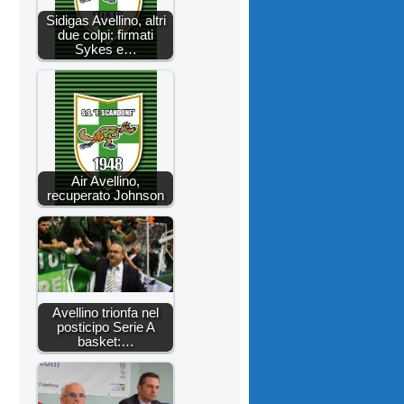
Sidigas Avellino, altri
due colpi: firmati
Sykes e…
Air Avellino,
recuperato Johnson
Avellino trionfa nel
posticipo Serie A
basket:…