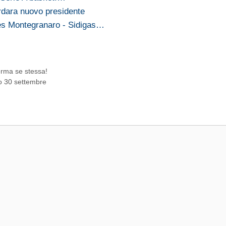
rdara nuovo presidente
es Montegranaro - Sidigas…
erma se stessa!
mo 30 settembre