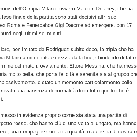
 nuovi dell’Olimpia Milano, ovvero Malcom Delaney, che ha
ase finale della partita sono stati decisivi altri suoi
o l’ex Roma e Fenerbahce Gigi Datome ad emergere, con 17
unti negli ultimi sei minuti.
ilare, ben imitato da Rodriguez subito dopo, la tripla che ha
pia Milano a un minuto e mezzo dalla fine, chiudendo di fatto 
l termine del match, ovviamente, Ettore Messina, che ha mess
ria molto bella, che porta felicità e serenità sia al gruppo ch
 Complessivamente, è stato un momento particolarmente bello
ritrovato una parvenza di normalità dopo tutto quello che è
i.
messo in evidenza proprio come sia stata una partita di
arpette rosse, che hanno più di una volta allungato, ma hanno
-Nere, una compagine con tanta qualità, ma che ha dimostrato