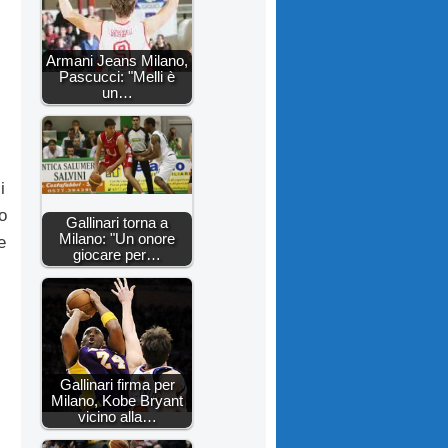
Armani Jeans Milano,
Pascucci: "Melli è
un…
i
o
Gallinari torna a
Milano: "Un onore
e
giocare per…
Gallinari firma per
Milano, Kobe Bryant
vicino alla…