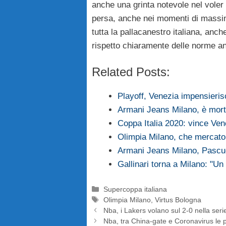
anche una grinta notevole nel voler
persa, anche nei momenti di massima 
tutta la pallacanestro italiana, anch
rispetto chiaramente delle norme an
Related Posts:
Playoff, Venezia impensierisce
Armani Jeans Milano, è mort
Coppa Italia 2020: vince Ven
Olimpia Milano, che mercato:
Armani Jeans Milano, Pascuc
Gallinari torna a Milano: "U
Categorie
Supercoppa italiana
Tag
Olimpia Milano
,
Virtus Bologna
Nba, i Lakers volano sul 2-0 nella ser
Nba, tra China-gate e Coronavirus le 