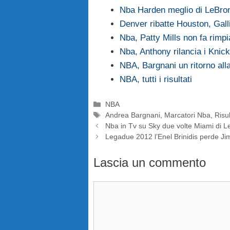
Nba Harden meglio di LeBro
Denver ribatte Houston, Galli
Nba, Patty Mills non fa rim
Nba, Anthony rilancia i Kni
NBA, Bargnani un ritorno al
NBA, tutti i risultati
Categorie
NBA
Tag
Andrea Bargnani
,
Marcatori Nba
,
Risu
Nba in Tv su Sky due volte Miami di 
Legadue 2012 l’Enel Brinidis perde J
Lascia un commento
Commento