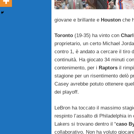
giovane e brillante e
Houston
che h
Toronto
(19-35) ha vinto con
Charl
proprietario, un certo Michael Jord
contro 1, è andato a cercare il tiro
continuità. Ha giocato 34 minuti con 
contenimento, per i
Raptors
il rimp
stagione per un risentimento delò p
Casey avrebbe potuto ottenere quella
dei playoff.
LeBron ha toccato il massimo stagion
respinto l’assalto di Philadelphia in
Lakers si trovano dentro il “
caso B
collaborativo. Non ha voluto giocare