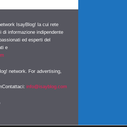
network IsayBlog! la cui rete
ci di informazione indipendente
passionati ed esperti del
ti e
om
log! network. For advertising,
mContattaci
:
info@isayblog.com
)