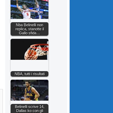
Nba Belinelli non
replica, stanotte il
Gallo sfida…
NBA, tutti i risultati
Belinelli scrive 14,
Dallas ko con gli