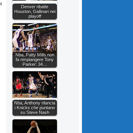
i
Denver ribatte
Houston, Gallinari nei
playoff
Nba, Patty Mills non
fa rimpiangere Tony
Parker: 34…
Nba, Anthony rilancia
i Knicks che puntano
su Steve Nash