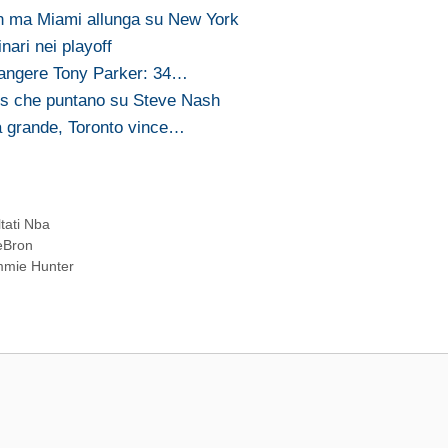
n ma Miami allunga su New York
nari nei playoff
piangere Tony Parker: 34…
cks che puntano su Steve Nash
la grande, Toronto vince…
ltati Nba
LeBron
immie Hunter