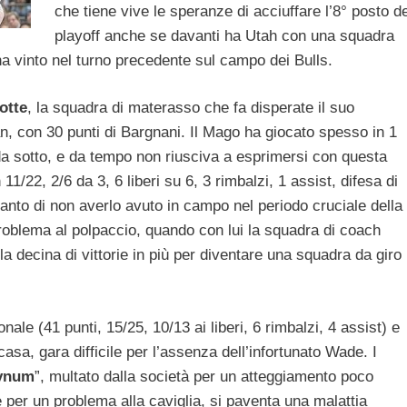
che tiene vive le speranze di acciuffare l’8° posto de
playoff anche se davanti ha Utah con una squadra
a vinto nel turno precedente sul campo dei Bulls.
otte
, la squadra di materasso che fa disperate il suo
an, con 30 punti di Bargnani. Il Mago ha giocato spesso in 1
 da sotto, e da tempo non riusciva a esprimersi con questa
11/22, 2/6 da 3, 6 liberi su 6, 3 rimbalzi, 1 assist, difesa di
ianto di non averlo avuto in campo nel periodo cruciale della
roblema al polpaccio, quando con lui la squadra di coach
 decina di vittorie in più per diventare una squadra da giro
ale (41 punti, 15/25, 10/13 ai liberi, 6 rimbalzi, 4 assist) e
 casa, gara difficile per l’assenza dell’infortunato Wade. I
ynum
”, multato dalla società per un atteggiamento poco
 per un problema alla caviglia, si paventa una malattia