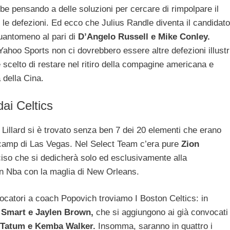
bbe pensando a delle soluzioni per cercare di rimpolpare il
te le defezioni. Ed ecco che Julius Randle diventa il candidato
uantomeno al pari di
D’Angelo Russell e Mike Conley.
Yahoo Sports non ci dovrebbero essere altre defezioni illustr
scelto di restare nel ritiro della compagine americana e
 della Cina.
ai Celtics
 Lillard si è trovato senza ben 7 dei 20 elementi che erano
ng camp di Las Vegas. Nel Select Team c’era pure
Zion
eciso che si dedicherà solo ed esclusivamente alla
in Nba con la maglia di New Orleans.
iocatori a coach Popovich troviamo I Boston Celtics: in
Smart e Jaylen Brown,
che si aggiungono ai già convocati
 Tatum e Kemba Walker.
Insomma, saranno in quattro i