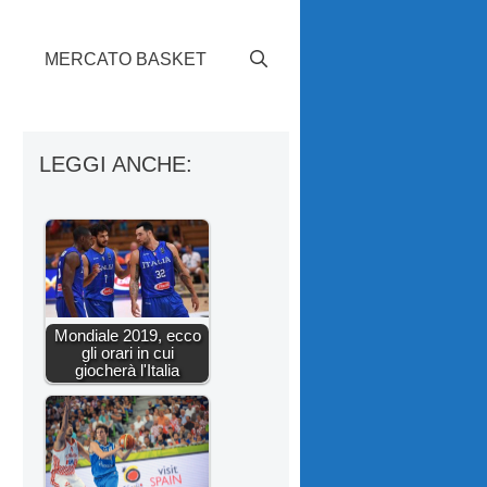
S
MERCATO BASKET
LEGGI ANCHE:
Mondiale 2019, ecco
gli orari in cui
giocherà l'Italia