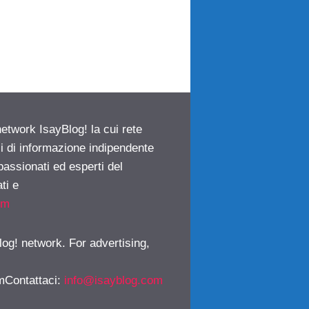
network IsayBlog! la cui rete
ci di informazione indipendente
passionati ed esperti del
ti e
om
log! network. For advertising,
mContattaci
:
info@isayblog.com