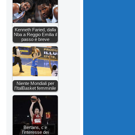
Kenneth Faried, dalla
Nba a Reggio Emilia il
passo è breve
Niente Mondiali per
l'ItalBasket femminile
Bertans, c'è
l'interesse dei