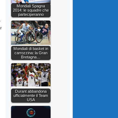
Mondiali Spagna
2014: le squadre che
parteciperanno
o
r
Mondiali di basket in
carrozzina: la Gran
Bretagna…
Durant abbandona
ufficialmente il Team
USA