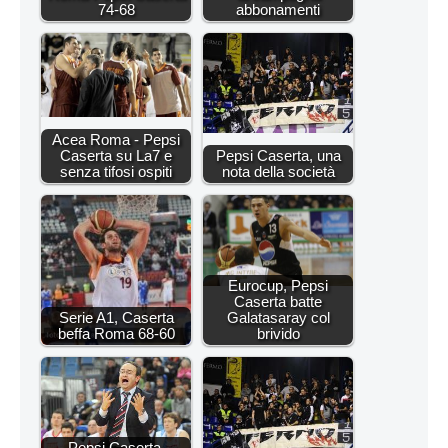
74-68
abbonamenti
Acea Roma - Pepsi
Caserta su La7 e
Pepsi Caserta, una
senza tifosi ospiti
nota della società
Eurocup, Pepsi
Caserta batte
Serie A1, Caserta
Galatasaray col
beffa Roma 68-60
brivido
Pepsi Caserta,