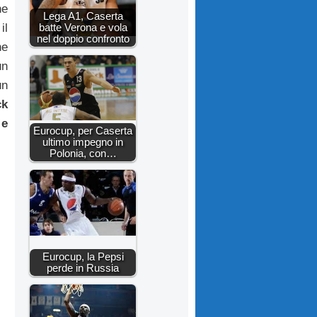
he
Lega A1, Caserta
batte Verona e vola
il
nel doppio confronto
he
un
un
ck
 e
Eurocup, per Caserta
ultimo impegno in
Polonia, con…
Eurocup, la Pepsi
perde in Russia