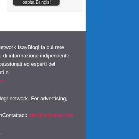
ospita Brindisi
network IsayBlog! la cui rete
ci di informazione indipendente
passionati ed esperti del
ti e
om
log! network. For advertising,
mContattaci
:
info@isayblog.com
)