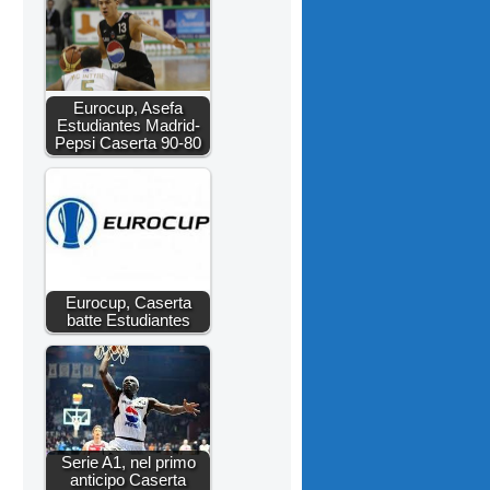
Eurocup, Asefa
Estudiantes Madrid-
Pepsi Caserta 90-80
Eurocup, Caserta
batte Estudiantes
Serie A1, nel primo
anticipo Caserta