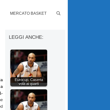
S
MERCATO BASKET
LEGGI ANCHE:
Eurocup, Caserta
ia
vola ai quarti
 a
1-
me
ed