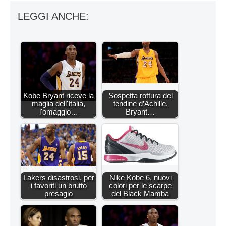
LEGGI ANCHE:
Kobe Bryant riceve la
Sospetta rottura del
maglia dell'Italia,
tendine d’Achille,
l'omaggio…
Bryant…
Lakers disastrosi, per
Nike Kobe 6, nuovi
i favoriti un brutto
colori per le scarpe
presagio
del Black Mamba