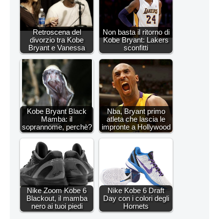
Retroscena del
Non basta il ritorno di
divorzio tra Kobe
Kobe Bryant: Lakers
Bryant e Vanessa
sconfitti
Kobe Bryant Black
Nba, Bryant primo
Mamba: il
atleta che lascia le
soprannome, perchè?
impronte a Hollywood
Nike Zoom Kobe 6
Nike Kobe 6 Draft
Blackout, il mamba
Day con i colori degli
nero ai tuoi piedi
Hornets