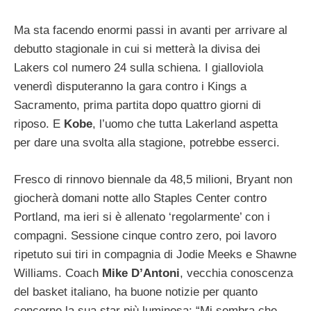
Ma sta facendo enormi passi in avanti per arrivare al
debutto stagionale in cui si metterà la divisa dei
Lakers col numero 24 sulla schiena. I gialloviola
venerdì disputeranno la gara contro i Kings a
Sacramento, prima partita dopo quattro giorni di
riposo. E
Kobe
, l’uomo che tutta Lakerland aspetta
per dare una svolta alla stagione, potrebbe esserci.
Fresco di rinnovo biennale da 48,5 milioni, Bryant non
giocherà domani notte allo Staples Center contro
Portland, ma ieri si è allenato ‘regolarmente’ con i
compagni. Sessione cinque contro zero, poi lavoro
ripetuto sui tiri in compagnia di Jodie Meeks e Shawne
Williams. Coach
Mike D’Antoni
, vecchia conoscenza
del basket italiano, ha buone notizie per quanto
concerne la sua star più luminosa: “Mi sembra che