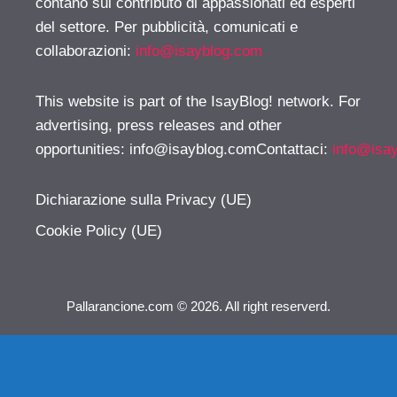
contano sul contributo di appassionati ed esperti
del settore. Per pubblicità, comunicati e
collaborazioni:
info@isayblog.com
This website is part of the IsayBlog! network. For
advertising, press releases and other
opportunities:
info@isayblog.comContattaci
:
info@isa
Dichiarazione sulla Privacy (UE)
Cookie Policy (UE)
Pallarancione.com © 2026. All right reserverd.