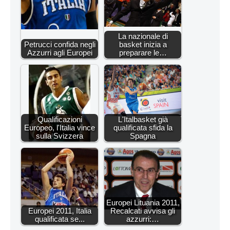
La nazionale di
Petrucci confida negli
basket inizia a
Azzurri agli Europei
preparare le…
Qualificazioni
L'Italbasket già
Europeo, l'Italia vince
qualificata sfida la
sulla Svizzera
Spagna
Europei Lituania 2011,
Europei 2011, Italia
Recalcati avvisa gli
qualificata se...
azzurri:…