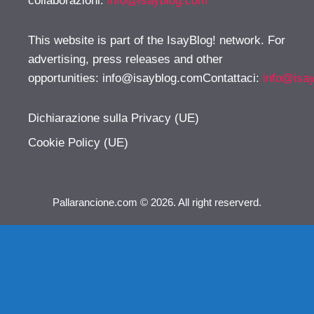
collaborazioni:
info@isayblog.com
This website is part of the IsayBlog! network. For
advertising, press releases and other
opportunities:
info@isayblog.comContattaci
:
info@isa
Dichiarazione sulla Privacy (UE)
Cookie Policy (UE)
Pallarancione.com © 2026. All right reserverd.