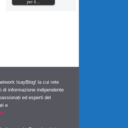
per il…
network IsayBlog! la cui rete
ci di informazione indipendente
passionati ed esperti del
ti e
om