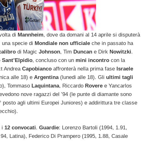
volta di
Mannheim
, dove da domani al 14 aprile si disputerà 
:
una specie di
Mondiale non ufficiale
che in passato ha
calibro
di Magic
Johnson
, Tim
Duncan
e Dirk
Nowitzki
.
 Sant’Elpidio
, concluso con un
mini incontro
con la
 ct Andrea
Capobianco
affronterà nella prima fase
Israele
ica alle 18) e
Argentina
(lunedi alle 18). Gli
ultimi tagli
ato), Tommaso
Laquintana
, Riccardo
Rovere
e Yancarlos
revedono nove ragazzi del ’94 (le punte di diamante sono
° posto agli ultimi Europei Juniores) e addirittura tre classe
ecchio).
 i
12 convocati
.
Guardie
: Lorenzo Bartoli (1994, 1.91,
.94, Latina), Federico Di Prampero (1995, 1.88, Casale