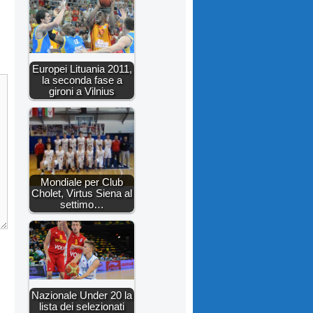
Europei Lituania 2011,
la seconda fase a
gironi a Vilnius
Mondiale per Club
Cholet, Virtus Siena al
settimo…
Nazionale Under 20 la
lista dei selezionati