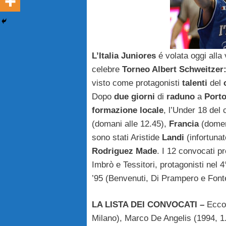
L’Italia Juniores
é volata oggi alla 
celebre
Torneo Albert Schweitzer
visto come protagonisti
talenti
del
Dopo
due giorni
di
raduno
a
Porto
formazione locale
, l’Under 18 del
(domani alle 12.45),
Francia
(domen
sono stati Aristide
Landi
(infortun
Rodriguez Made
. I 12 convocati p
Imbrò e Tessitori, protagonisti nel 4
’95 (Benvenuti, Di Prampero e Font
LA LISTA DEI CONVOCATI –
Ecco
Milano), Marco De Angelis (1994, 1