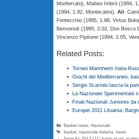
Monferrato), Matteo Imbrò (1994, 1
(1994, 1.92, Montecatini).
Ali
: Cami
Fontecchio (1995, 1.98, Virtus Bolo
Benvenuti (1995, 2.02, Don Bosco L
Vincenzo Pipitone (1994, 2.05, Vene
Related Posts:
Torneo Mannheim Italia-Russia
Giochi del Mediterraneo, bask
Sergio Scariolo lascia la p
La Nazionale Sperimentale si
Finali Nazionali Juniores da d
Europei 2011 Lituania, Bargn
Categorie
Basket news
,
Nazionale
Tag
basket
,
nazionale italiana
,
news
Serie A1 2012 l’11° turno al via, si g