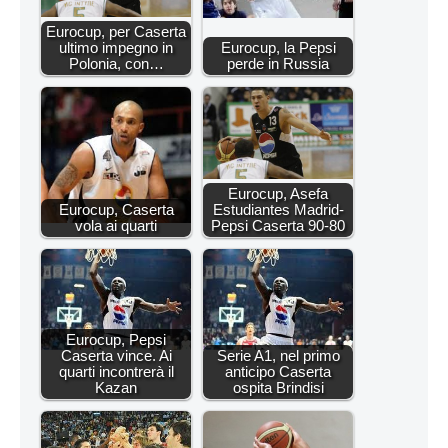
Eurocup, per Caserta
ultimo impegno in
Eurocup, la Pepsi
Polonia, con…
perde in Russia
Eurocup, Asefa
Eurocup, Caserta
Estudiantes Madrid-
vola ai quarti
Pepsi Caserta 90-80
Eurocup, Pepsi
Caserta vince. Ai
Serie A1, nel primo
quarti incontrerà il
anticipo Caserta
Kazan
ospita Brindisi