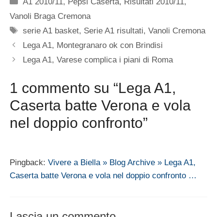
Categorie
A1 2010/11
,
Pepsi Caserta
,
Risultati 2010/11
,
Vanoli Braga Cremona
Tag
serie A1 basket
,
Serie A1 risultati
,
Vanoli Cremona
Lega A1, Montegranaro ok con Brindisi
Lega A1, Varese complica i piani di Roma
1 commento su “Lega A1,
Caserta batte Verona e vola
nel doppio confronto”
Pingback:
Vivere a Biella » Blog Archive » Lega A1,
Caserta batte Verona e vola nel doppio confronto …
Lascia un commento