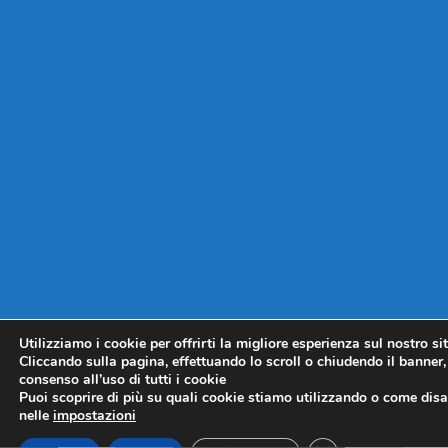
Utilizziamo i cookie per offrirti la migliore esperienza sul nostro si
Cliccando sulla pagina, effettuando lo scroll o chiudendo il banner, 
consenso all’uso di tutti i cookie
Puoi scoprire di più su quali cookie stiamo utilizzando o come disat
nelle
impostazioni