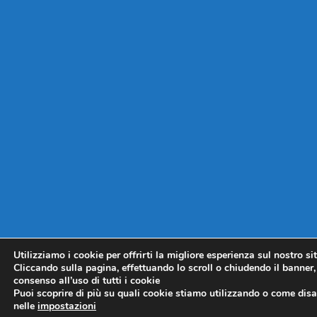
Utilizziamo i cookie per offrirti la migliore esperienza sul nostro si
Cliccando sulla pagina, effettuando lo scroll o chiudendo il banner, 
consenso all’uso di tutti i cookie
Puoi scoprire di più su quali cookie stiamo utilizzando o come disat
nelle
impostazioni