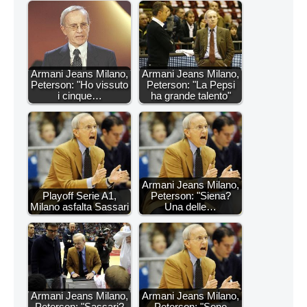
Armani Jeans Milano,
Armani Jeans Milano,
Peterson: "Ho vissuto
Peterson: "La Pepsi
i cinque…
ha grande talento"
Armani Jeans Milano,
Playoff Serie A1,
Peterson: "Siena?
Milano asfalta Sassari
Una delle…
Armani Jeans Milano,
Armani Jeans Milano,
Peterson: "Sassari?
Peterson: "Sono