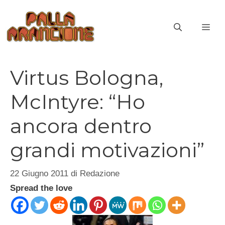
Vai
al
ME
contenuto
Virtus Bologna,
McIntyre: “Ho
ancora dentro
grandi motivazioni”
22 Giugno 2011
di
Redazione
Spread the love