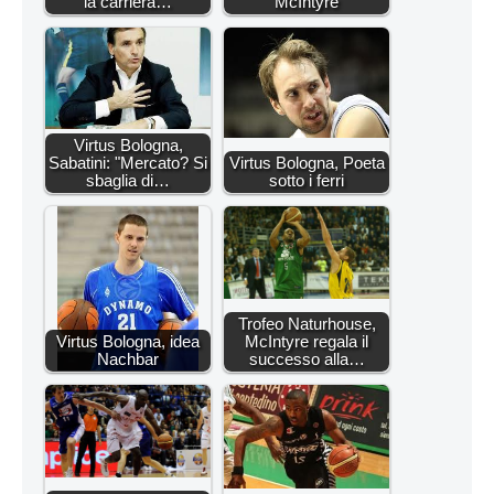
la carriera…
McIntyre
Virtus Bologna,
Sabatini: "Mercato? Si
Virtus Bologna, Poeta
sbaglia di…
sotto i ferri
Trofeo Naturhouse,
Virtus Bologna, idea
McIntyre regala il
Nachbar
successo alla…