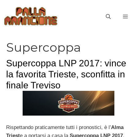
Vai
al
ME
contenuto
Supercoppa
Supercoppa LNP 2017: vince
la favorita Trieste, sconfitta in
finale Treviso
Rispettando praticamente tutti i pronostici, è l’
Alma
Triest
e a portarsi a casa la
Supercoppa LNP 2017
.