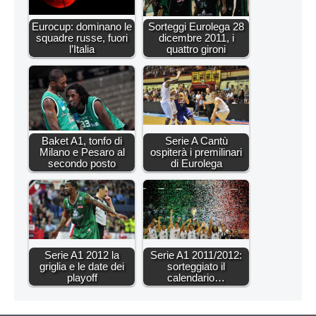
Eurocup: dominano le
Sorteggi Eurolega 28
squadre russe, fuori
dicembre 2011, i
l’Italia
quattro gironi
Baket A1, tonfo di
Serie A Cantù
Milano e Pesaro al
ospiterà i premilinari
secondo posto
di Eurolega
Serie A1 2012 la
Serie A1 2011/2012:
griglia e le date dei
sorteggiato il
playoff
calendario…