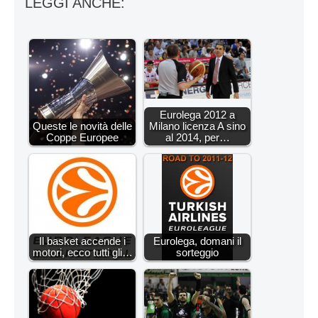
LEGGI ANCHE:
Eurolega 2012 a
Queste le novità delle
Milano licenza A sino
Coppe Europee
al 2014, per…
Il basket accende i
Eurolega, domani il
motori, ecco tutti gli…
sorteggio