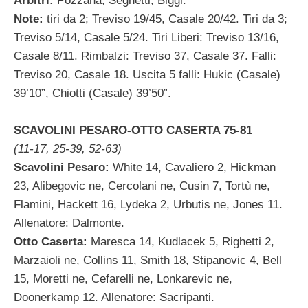
Arbitri:
Pozzana, Seghetti, Biggi.
Note:
tiri da 2; Treviso 19/45, Casale 20/42. Tiri da 3;
Treviso 5/14, Casale 5/24. Tiri Liberi: Treviso 13/16,
Casale 8/11. Rimbalzi: Treviso 37, Casale 37. Falli:
Treviso 20, Casale 18. Uscita 5 falli: Hukic (Casale)
39’10”, Chiotti (Casale) 39’50”.
SCAVOLINI PESARO-OTTO CASERTA 75-81
(11-17, 25-39, 52-63)
Scavolini Pesaro:
White 14, Cavaliero 2, Hickman
23, Alibegovic ne, Cercolani ne, Cusin 7, Tortù ne,
Flamini, Hackett 16, Lydeka 2, Urbutis ne, Jones 11.
Allenatore: Dalmonte.
Otto Caserta:
Maresca 14, Kudlacek 5, Righetti 2,
Marzaioli ne, Collins 11, Smith 18, Stipanovic 4, Bell
15, Moretti ne, Cefarelli ne, Lonkarevic ne,
Doonerkamp 12. Allenatore: Sacripanti.