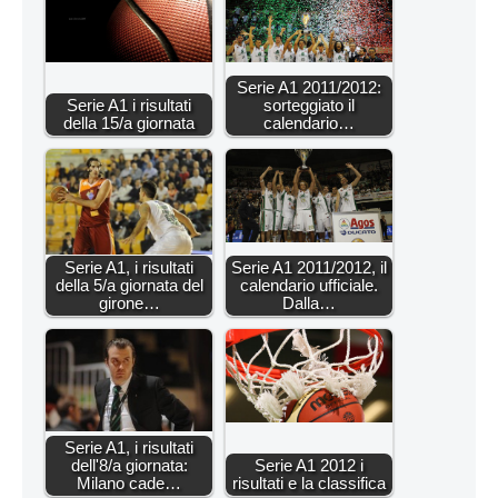
Serie A1 2011/2012:
Serie A1 i risultati
sorteggiato il
della 15/a giornata
calendario…
Serie A1, i risultati
Serie A1 2011/2012, il
della 5/a giornata del
calendario ufficiale.
girone…
Dalla…
Serie A1, i risultati
dell'8/a giornata:
Serie A1 2012 i
Milano cade…
risultati e la classifica