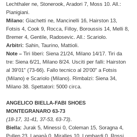
Lechthaler ne, Stonerook, Aradori 7, Moss 10. All.:
Pianigiani.
Milano:
Giachetti ne, Mancinelli 16, Hairston 13,
Fotsis 4, Cook 9, Rocca, Filloy, Boroussis 14, Melli 8,
Bremer 4, Gentile, Radosevic. All.: Scariolo.
Arbitri:
Sahin, Taurino, Mattioli.
Note –
Tiri liberi: Siena 21/24, Milano 14/17. Tiri da
tre: Siena 6/21, Milano 8/24. Usciti per falli: Hairston
al 39’01” (73-66). Fallo tecnico al 20’00” a Fotsis
(Milano) e Scariolo (Milano). Rimbalzi: Siena 34,
Milano 38. Spettatori: 5000 circa.
ANGELICO BIELLA-FABI SHOES
MONTEGRANARO 63-73
(18-17, 31-41, 37-53, 63-73)
.
Biella:
Jurak 5, Minessi 0, Coleman 15, Soragna 4,
Pullen 23, Laganà 0, Miralles 10, Lombardi 0, Rossi