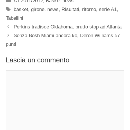
A1 2011/2012
,
Basket news
Tag
basket
,
girone
,
news
,
Risultati
,
ritorno
,
serie A1
,
Tabellini
Perkins tradisce Oklahoma, brutto stop ad Atlanta
Senza Bosh Miami ancora ko, Deron Williams 57
punti
Lascia un commento
Commento