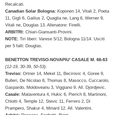
Recalcati.
Canadian Solar Bologna:
Koponen 14, Vitali 2, Poeta
11, Gigli 6, Gailius 2, Quaglia ne, Lang 6, Werner 9,
Vitali ne, Douglas 13. Allenatore: Finelli.
ARBITRI:
Chiari-Giansanti-Provini.
NOTE:
Tiri liberi: Varese 5/12; Bologna 11/14. Usciti
per 5 falli: Douglas.
BENETTON TREVISO-NOVAPIU’ CASALE M. 66-63
(12-19, 30-39, 50-53)
.
Treviso:
Ortner 14, Mekel 11, Becirovic 4, Goree 9,
Bulleri, De Nicolao 8, Thomas 8, Masocco, Cuccarolo,
Gaspardo, Moldoveanu 3, Viggiano 9. All. Djordjevic.
Casale:
Malaventura 4, Hukic 6, Pierich 8, Martinoni,
Chiotti 4, Temple 12, Stevic 11, Ferrero 2, Di
Prampero, Shakur 4, Minard 12. All. Valentini.