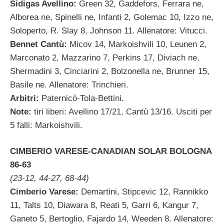
Sidigas Avellino:
Green 32, Gaddefors, Ferrara ne,
Alborea ne, Spinelli ne, Infanti 2, Golemac 10, Izzo ne,
Soloperto, R. Slay 8, Johnson 11. Allenatore: Vitucci.
Bennet Cantù:
Micov 14, Markoishvili 10, Leunen 2,
Marconato 2, Mazzarino 7, Perkins 17, Diviach ne,
Shermadini 3, Cinciarini 2, Bolzonella ne, Brunner 15,
Basile ne. Allenatore: Trinchieri.
Arbitri:
Paternicò-Tola-Bettini.
Note:
tiri liberi: Avellino 17/21, Cantù 13/16. Usciti per
5 falli: Markoishvili.
CIMBERIO VARESE-CANADIAN SOLAR BOLOGNA
86-63
(23-12, 44-27, 68-44)
Cimberio Varese:
Demartini, Stipcevic 12, Rannikko
11, Talts 10, Diawara 8, Reati 5, Garri 6, Kangur 7,
Ganeto 5, Bertoglio, Fajardo 14, Weeden 8. Allenatore: