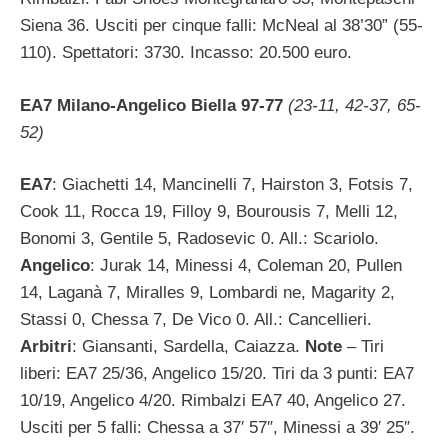
Siena 36. Usciti per cinque falli: McNeal al 38’30” (55-
110). Spettatori: 3730. Incasso: 20.500 euro.
EA7 Milano-Angelico Biella 97-77
(23-11, 42-37, 65-
52)
EA7
: Giachetti 14, Mancinelli 7, Hairston 3, Fotsis 7,
Cook 11, Rocca 19, Filloy 9, Bourousis 7, Melli 12,
Bonomi 3, Gentile 5, Radosevic 0. All.: Scariolo.
Angelico
: Jurak 14, Minessi 4, Coleman 20, Pullen
14, Laganà 7, Miralles 9, Lombardi ne, Magarity 2,
Stassi 0, Chessa 7, De Vico 0. All.: Cancellieri.
Arbitri
: Giansanti, Sardella, Caiazza.
Note
– Tiri
liberi: EA7 25/36, Angelico 15/20. Tiri da 3 punti: EA7
10/19, Angelico 4/20. Rimbalzi EA7 40, Angelico 27.
Usciti per 5 falli: Chessa a 37′ 57″, Minessi a 39′ 25″.