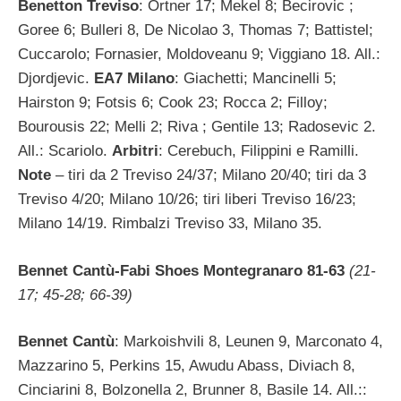
Benetton Treviso
: Ortner 17; Mekel 8; Becirovic ;
Goree 6; Bulleri 8, De Nicolao 3, Thomas 7; Battistel;
Cuccarolo; Fornasier, Moldoveanu 9; Viggiano 18. All.:
Djordjevic.
EA7 Milano
: Giachetti; Mancinelli 5;
Hairston 9; Fotsis 6; Cook 23; Rocca 2; Filloy;
Bourousis 22; Melli 2; Riva ; Gentile 13; Radosevic 2.
All.: Scariolo.
Arbitri
: Cerebuch, Filippini e Ramilli.
Note
– tiri da 2 Treviso 24/37; Milano 20/40; tiri da 3
Treviso 4/20; Milano 10/26; tiri liberi Treviso 16/23;
Milano 14/19. Rimbalzi Treviso 33, Milano 35.
Bennet Cantù-Fabi Shoes Montegranaro 81-63
(21-
17; 45-28; 66-39)
Bennet Cantù
: Markoishvili 8, Leunen 9, Marconato 4,
Mazzarino 5, Perkins 15, Awudu Abass, Diviach 8,
Cinciarini 8, Bolzonella 2, Brunner 8, Basile 14. All.::