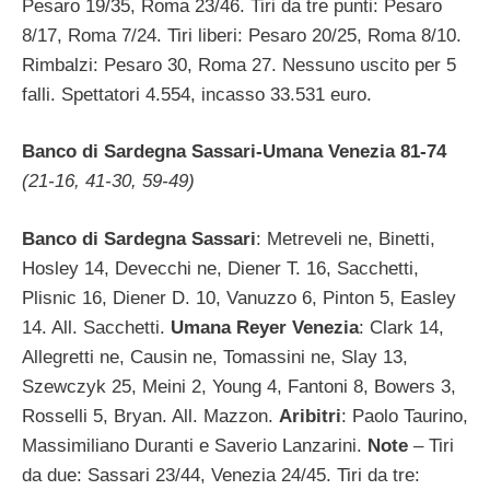
Pesaro 19/35, Roma 23/46. Tiri da tre punti: Pesaro
8/17, Roma 7/24. Tiri liberi: Pesaro 20/25, Roma 8/10.
Rimbalzi: Pesaro 30, Roma 27. Nessuno uscito per 5
falli. Spettatori 4.554, incasso 33.531 euro.
Banco di Sardegna Sassari-Umana Venezia 81-74
(21-16, 41-30, 59-49)
Banco di Sardegna Sassari
: Metreveli ne, Binetti,
Hosley 14, Devecchi ne, Diener T. 16, Sacchetti,
Plisnic 16, Diener D. 10, Vanuzzo 6, Pinton 5, Easley
14. All. Sacchetti.
Umana Reyer Venezia
: Clark 14,
Allegretti ne, Causin ne, Tomassini ne, Slay 13,
Szewczyk 25, Meini 2, Young 4, Fantoni 8, Bowers 3,
Rosselli 5, Bryan. All. Mazzon.
Aribitri
: Paolo Taurino,
Massimiliano Duranti e Saverio Lanzarini.
Note
– Tiri
da due: Sassari 23/44, Venezia 24/45. Tiri da tre: