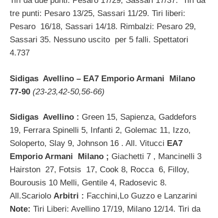
Tiri da due punti: Pesaro 17/29, Sassari 17/37. Tiri da
tre punti: Pesaro 13/25, Sassari 11/29. Tiri liberi:
Pesaro 16/18, Sassari 14/18. Rimbalzi: Pesaro 29,
Sassari 35. Nessuno uscito per 5 falli. Spettatori
4.737
Sidigas Avellino – EA7 Emporio Armani Milano
77-90
(23-23,42-50,56-66)
Sidigas Avellino :
Green 15, Sapienza, Gaddefors
19, Ferrara Spinelli 5, Infanti 2, Golemac 11, Izzo,
Soloperto, Slay 9, Johnson 16 . All. Vitucci
EA7
Emporio Armani Milano ;
Giachetti 7 , Mancinelli 3
Hairston 27, Fotsis 17, Cook 8, Rocca 6, Filloy,
Bourousis 10 Melli, Gentile 4, Radosevic 8.
All.Scariolo
Arbitri :
Facchini,Lo Guzzo e Lanzarini
Note:
Tiri Liberi: Avellino 17/19, Milano 12/14. Tiri da