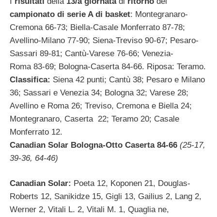
I
risultati
della
13/a giornata
di
ritorno
del
campionato di serie A di basket
: Montegranaro-
Cremona 66-73; Biella-Casale Monferrato 87-78;
Avellino-Milano 77-90; Siena-Treviso 90-67; Pesaro-
Sassari 89-81; Cantù-Varese 76-66; Venezia-
Roma 83-69; Bologna-Caserta 84-66. Riposa: Teramo.
Classifica:
Siena 42 punti; Cantù 38; Pesaro e Milano
36; Sassari e Venezia 34; Bologna 32; Varese 28;
Avellino e Roma 26; Treviso, Cremona e Biella 24;
Montegranaro, Caserta 22; Teramo 20; Casale
Monferrato 12.
Canadian Solar Bologna-Otto Caserta 84-66
(25-17,
39-36, 64-46)
Canadian Solar:
Poeta 12, Koponen 21, Douglas-
Roberts 12, Sanikidze 15, Gigli 13, Gailius 2, Lang 2,
Werner 2, Vitali L. 2, Vitali M. 1, Quaglia ne,