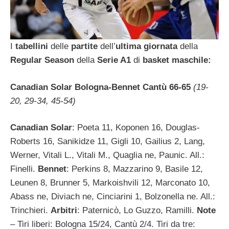
I
tabellini
delle
partite
dell’
ultima giornata
della
Regular Season
della
Serie A1
di
basket maschile:
Canadian Solar Bologna-Bennet Cantù 66-65
(19-
20, 29-34, 45-54)
Canadian Solar
: Poeta 11, Koponen 16, Douglas-
Roberts 16, Sanikidze 11, Gigli 10, Gailius 2, Lang,
Werner, Vitali L., Vitali M., Quaglia ne, Paunic. All.:
Finelli.
Bennet
: Perkins 8, Mazzarino 9, Basile 12,
Leunen 8, Brunner 5, Markoishvili 12, Marconato 10,
Abass ne, Diviach ne, Cinciarini 1, Bolzonella ne. All.:
Trinchieri.
Arbitri
: Paternicò, Lo Guzzo, Ramilli.
Note
– Tiri liberi: Bologna 15/24, Cantù 2/4. Tiri da tre: