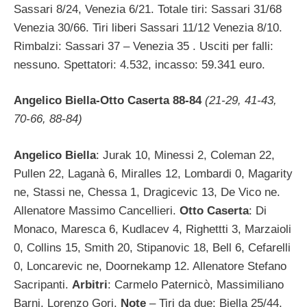
Sassari 8/24, Venezia 6/21. Totale tiri: Sassari 31/68
Venezia 30/66. Tiri liberi Sassari 11/12 Venezia 8/10.
Rimbalzi: Sassari 37 – Venezia 35 . Usciti per falli:
nessuno. Spettatori: 4.532, incasso: 59.341 euro.
Angelico Biella-Otto Caserta 88-84
(21-29, 41-43,
70-66, 88-84)
Angelico Biella
: Jurak 10, Minessi 2, Coleman 22,
Pullen 22, Laganà 6, Miralles 12, Lombardi 0, Magarity
ne, Stassi ne, Chessa 1, Dragicevic 13, De Vico ne.
Allenatore Massimo Cancellieri.
Otto Caserta
: Di
Monaco, Maresca 6, Kudlacev 4, Righettti 3, Marzaioli
0, Collins 15, Smith 20, Stipanovic 18, Bell 6, Cefarelli
0, Loncarevic ne, Doornekamp 12. Allenatore Stefano
Sacripanti.
Arbitri
: Carmelo Paternicò, Massimiliano
Barni, Lorenzo Gori.
Note
– Tiri da due: Biella 25/44,