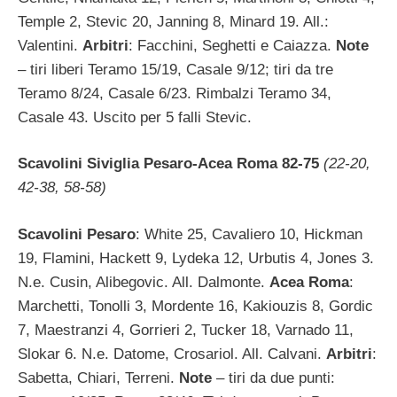
Temple 2, Stevic 20, Janning 8, Minard 19. All.:
Valentini.
Arbitri
: Facchini, Seghetti e Caiazza.
Note
– tiri liberi Teramo 15/19, Casale 9/12; tiri da tre
Teramo 8/24, Casale 6/23. Rimbalzi Teramo 34,
Casale 43. Uscito per 5 falli Stevic.
Scavolini Siviglia Pesaro-Acea Roma 82-75
(22-20,
42-38, 58-58)
Scavolini Pesaro
: White 25, Cavaliero 10, Hickman
19, Flamini, Hackett 9, Lydeka 12, Urbutis 4, Jones 3.
N.e. Cusin, Alibegovic. All. Dalmonte.
Acea Roma
:
Marchetti, Tonolli 3, Mordente 16, Kakiouzis 8, Gordic
7, Maestranzi 4, Gorrieri 2, Tucker 18, Varnado 11,
Slokar 6. N.e. Datome, Crosariol. All. Calvani.
Arbitri
:
Sabetta, Chiari, Terreni.
Note
– tiri da due punti: