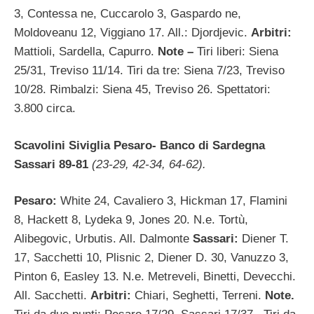
3, Contessa ne, Cuccarolo 3, Gaspardo ne,
Moldoveanu 12, Viggiano 17. All.: Djordjevic.
Arbitri:
Mattioli, Sardella, Capurro.
Note –
Tiri liberi: Siena
25/31, Treviso 11/14. Tiri da tre: Siena 7/23, Treviso
10/28. Rimbalzi: Siena 45, Treviso 26. Spettatori:
3.800 circa.
Scavolini Siviglia Pesaro- Banco di Sardegna
Sassari 89-81
(23-29, 42-34, 64-62).
Pesaro:
White 24, Cavaliero 3, Hickman 17, Flamini
8, Hackett 8, Lydeka 9, Jones 20. N.e. Tortù,
Alibegovic, Urbutis. All. Dalmonte
Sassari:
Diener T.
17, Sacchetti 10, Plisnic 2, Diener D. 30, Vanuzzo 3,
Pinton 6, Easley 13. N.e. Metreveli, Binetti, Devecchi.
All. Sacchetti.
Arbitri:
Chiari, Seghetti, Terreni.
Note.