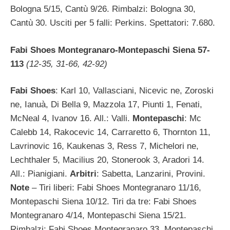
Bologna 5/15, Cantù 9/26. Rimbalzi: Bologna 30,
Cantù 30. Usciti per 5 falli: Perkins. Spettatori: 7.680.
Fabi Shoes Montegranaro-Montepaschi Siena 57-
113
(12-35, 31-66, 42-92)
Fabi Shoes
: Karl 10, Vallasciani, Nicevic ne, Zoroski
ne, Ianuà, Di Bella 9, Mazzola 17, Piunti 1, Fenati,
McNeal 4, Ivanov 16. All.: Valli.
Montepaschi
: Mc
Calebb 14, Rakocevic 14, Carraretto 6, Thornton 11,
Lavrinovic 16, Kaukenas 3, Ress 7, Michelori ne,
Lechthaler 5, Macilius 20, Stonerook 3, Aradori 14.
All.: Pianigiani.
Arbitri
: Sabetta, Lanzarini, Provini.
Note
– Tiri liberi: Fabi Shoes Montegranaro 11/16,
Montepaschi Siena 10/12. Tiri da tre: Fabi Shoes
Montegranaro 4/14, Montepaschi Siena 15/21.
Rimbalzi: Fabi Shoes Montegranaro 33, Montepaschi