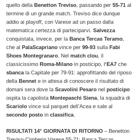
quello della
Benetton Treviso
, passando per
55-71
al
termine di un grande match. Treviso dice dunque
addio ai playoff, con Varese ad un passo dalla
matematica certezza di parteciparvi.
Salvezza
conquistata, invece, per la
Banca Tercas Teramo
,
che al
PalaScapriano
vince per
99-93
sulla
Fabi
Shoes Montegranaro
. Nel
match clou
, il
classicissimo
Roma-Milano
in posticipo, l
‘EA7
che
sbanca
la Capitale per 79-91: approfittando del riposo
della
Bennet
e in attesa di conoscere il risultato di
domani sera dove la
Scavolini Pesaro
nel
posticipo
ospita la capolista
Montepaschi Siena
, la squadra di
Scariolo
vince sul parquet dell’Acea e sale al
secondo posto
in
classifica
.
RISULTATI 14° GIORNATA DI RITORNO
– Benetton
Treviso-Cimberio Varese 55-71; Banca Tercas