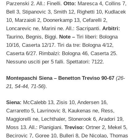
Parzenski 2. All.: Finelli.
Otto:
Maresca 4, Collins 7,
Bell 3, Stipanovic 3, Smith 12, Righetti 10, Kudlacek
10, Marzaioli 2, Doonerkamp 13, Cefarelli 2,
Loncarevic ne, Marini ne. All.: Sacripanti.
Arbitri:
Taurino, Begnis, Biggi.
Note –
Tiri liberi: Bologna
10/16, Caserta 12/17. Tiri da tre: Bologna 4/12,
Caserta 6/27. Rimbalzi: Bologna 46, Caserta 25.
Nessuno usciti per 5 falli. Spettatori: 7122.
Montepaschi Siena – Benetton Treviso 90-67
(26-
21,
54-44, 71-56).
Siena:
McCalebb 13, Zisis 10, Andersen 16,
Carraretto 5, Lavrinovic 8, Kaukenas ne, Ress,
Maggiorelli ne, Lechthaler, Stonerook 6, Aradori 19,
Moss 13. All.: Pianigiani.
Treviso:
Ortner 2, Mekel 5,
Becirovic 7, Goree 10, Bulleri 8, De Nicolao, Thomas