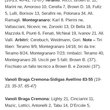
(26-23, 46-41, 72-67)
Teramo:
Ricci, Brown B. 12,
Marini ne, Amoroso 10, Cerella 7, Brown D. 18, Fultz
5, Lulli, Borisov 13, Serafini ne, Polonara 34. All.
Ramagli.
Montegranaro:
Karl 8. Pierini ne,
Vallasciani, Nicevic ne, Zoroski 13, Di Bella 18,
Mazzola 8, Piunti 6, Fenati, McNeal 19, Ivanov 21. All.
Valli.
Arbitri:
Cerebuch, Weidmann, Gori.
Note –
Tiri
liberi: Teramo 9/9, Montegranaro 14/16; tiri da tre:
Teramo 8/24, Montegranaro 7/23; rimbalzi: Teramo 40,
Montegranaro 28. Usciti per 5 falli: Brown B. (37′).
Fischiato un fallo tecnico a Brown B. e Zoroski (37′).
Vanoli Braga Cremona-Sidigas Avellino 83-55
(19-
23, 35-37, 65-47)
Vanoli Braga Cremona:
Lighty 21, Cinciarini 11,
Mazic, Lottici, Antonelli 2, Tabu 14, D’Ercole 5,