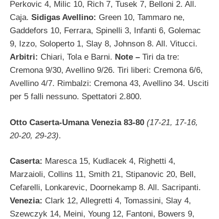
Perkovic 4, Milic 10, Rich 7, Tusek 7, Belloni 2. All.
Caja.
Sidigas Avellino:
Green 10, Tammaro ne,
Gaddefors 10, Ferrara, Spinelli 3, Infanti 6, Golemac
9, Izzo, Soloperto 1, Slay 8, Johnson 8. All. Vitucci.
Arbitri:
Chiari, Tola e Barni.
Note –
Tiri da tre:
Cremona 9/30, Avellino 9/26. Tiri liberi: Cremona 6/6,
Avellino 4/7. Rimbalzi: Cremona 43, Avellino 34. Usciti
per 5 falli nessuno. Spettatori 2.800.
Otto Caserta-Umana Venezia 83-80
(17-21, 17-16,
20-20, 29-23)
.
Caserta:
Maresca 15, Kudlacek 4, Righetti 4,
Marzaioli, Collins 11, Smith 21, Stipanovic 20, Bell,
Cefarelli, Lonkarevic, Doornekamp 8. All. Sacripanti.
Venezia:
Clark 12, Allegretti 4, Tomassini, Slay 4,
Szewczyk 14, Meini, Young 12, Fantoni, Bowers 9,