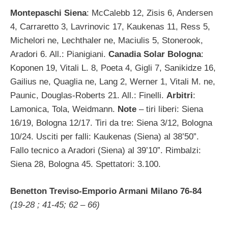
Montepaschi Siena
: McCalebb 12, Zisis 6, Andersen
4, Carraretto 3, Lavrinovic 17, Kaukenas 11, Ress 5,
Michelori ne, Lechthaler ne, Maciulis 5, Stonerook,
Aradori 6. All.: Pianigiani.
Canadia Solar Bologna
:
Koponen 19, Vitali L. 8, Poeta 4, Gigli 7, Sanikidze 16,
Gailius ne, Quaglia ne, Lang 2, Werner 1, Vitali M. ne,
Paunic, Douglas-Roberts 21. All.: Finelli.
Arbitri
:
Lamonica, Tola, Weidmann.
Note
– tiri liberi: Siena
16/19, Bologna 12/17. Tiri da tre: Siena 3/12, Bologna
10/24. Usciti per falli: Kaukenas (Siena) al 38’50”.
Fallo tecnico a Aradori (Siena) al 39’10”. Rimbalzi:
Siena 28, Bologna 45. Spettatori: 3.100.
Benetton Treviso-Emporio Armani Milano 76-84
(19-28 ; 41-45; 62 – 66)