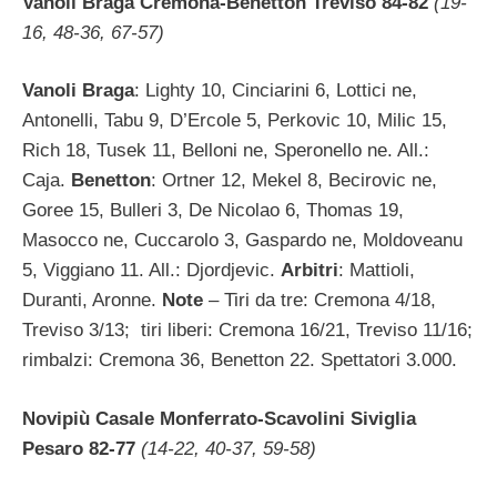
Vanoli Braga Cremona-Benetton Treviso 84-82
(19-
16, 48-36, 67-57)
Vanoli Braga
: Lighty 10, Cinciarini 6, Lottici ne,
Antonelli, Tabu 9, D’Ercole 5, Perkovic 10, Milic 15,
Rich 18, Tusek 11, Belloni ne, Speronello ne. All.:
Caja.
Benetton
: Ortner 12, Mekel 8, Becirovic ne,
Goree 15, Bulleri 3, De Nicolao 6, Thomas 19,
Masocco ne, Cuccarolo 3, Gaspardo ne, Moldoveanu
5, Viggiano 11. All.: Djordjevic.
Arbitri
: Mattioli,
Duranti, Aronne.
Note
– Tiri da tre: Cremona 4/18,
Treviso 3/13; tiri liberi: Cremona 16/21, Treviso 11/16;
rimbalzi: Cremona 36, Benetton 22. Spettatori 3.000.
Novipiù Casale Monferrato-Scavolini Siviglia
Pesaro 82-77
(14-22, 40-37, 59-58)