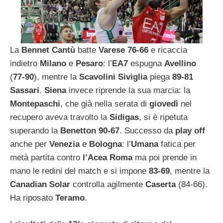
La
Bennet Cantù
batte
Varese
76-66
e ricaccia
indietro
Milano
e
Pesaro
: l’
EA7
espugna
Avellino
(
77-90
), mentre la
Scavolini Siviglia
piega
89-81
Sassari
.
Siena
invece riprende la sua marcia: la
Montepaschi
, che già nella serata di
giovedì
nel
recupero aveva travolto la
Sidigas
, si è ripetuta
superando la
Benetton 90-67
. Successo da
play off
anche per
Venezia
e
Bologna
: l’
Umana
fatica per
metà partita contro
l’Acea Roma
ma poi prende in
mano le redini del match e si impone
83-69
, mentre la
Canadian Solar
controlla agilmente
Caserta
(84-66).
Ha riposato
Teramo
.