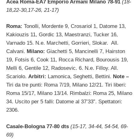
Acea Roma-EA7 Emporio Armani Milano 78-91
(18-
18,22-30,17-26, 21-17)
Roma:
Tonolli, Mordente 9, Crosariol 1, Datome 13,
Kakiouzis 11, Gordic 13, Maestranzi, Tucker 16,
Varnado 15. N.e. Marchetti, Gorrieri, Slokar. All.
Calvani.
Milano:
Giachetti 5, Mancinelli 7, Hairston
19, Fotsis 6, Cook 11, Rocca Richard, Bourousis 19,
Melli 6, Gentile 12, Radosevic. 6. N.e. Filloy. All.
Scariolo.
Arbitri:
Lamonica, Seghetti, Bettini.
Note –
Tiri da tre punti: Roma 7/19, Milano 12/21. Tiri liberi:
Roma 15/17, Milano 13/14. Rimbalzi: Roma 25, Milano
34. Uscito per 5 falli: Datome al 37’33”. Spettatori:
2306.
Casale-Bologna 77-80 dts
(15-17, 34-44, 54-54, 69-
69)