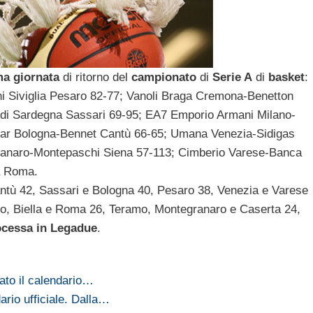
ma giornata
di ritorno del
campionato
di
Serie A
di
basket
:
i Siviglia Pesaro 82-77; Vanoli Braga Cremona-Benetton
 di Sardegna Sassari 69-95; EA7 Emporio Armani Milano-
olar Bologna-Bennet Cantù 66-65; Umana Venezia-Sidigas
ranaro-Montepaschi Siena 57-113; Cimberio Varese-Banca
a Roma.
antù 42, Sassari e Bologna 40, Pesaro 38, Venezia e Varese
so, Biella e Roma 26, Teramo, Montegranaro e Caserta 24,
ocessa in Legadue
.
ato il calendario…
ario ufficiale. Dalla…