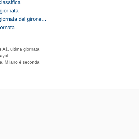
classifica
 giornata
a giornata del girone…
iornata
e A1
,
ultima giornata
layoff
na, Milano é seconda