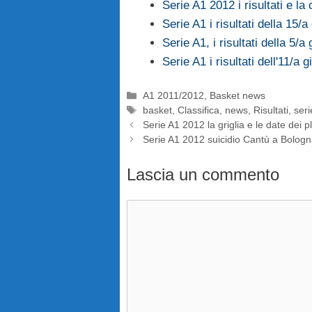
Serie A1 2012 i risultati e la 
Serie A1 i risultati della 15/a
Serie A1, i risultati della 5/
Serie A1 i risultati dell'11/a g
Categorie
A1 2011/2012
,
Basket news
Tag
basket
,
Classifica
,
news
,
Risultati
,
seri
Serie A1 2012 la griglia e le date dei p
Serie A1 2012 suicidio Cantù a Bolog
Lascia un commento
Commento