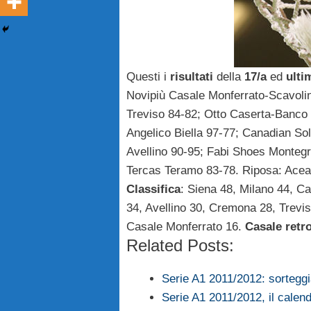
Questi i
risultati
della
17/a
ed
ulti
Novipiù Casale Monferrato-Scavolin
Treviso 84-82; Otto Caserta-Banco
Angelico Biella 97-77; Canadian S
Avellino 90-95; Fabi Shoes Monteg
Tercas Teramo 83-78. Riposa: Ace
Classifica
: Siena 48, Milano 44, C
34, Avellino 30, Cremona 28, Trevi
Casale Monferrato 16.
Casale retr
Related Posts:
Serie A1 2011/2012: sorteggi
Serie A1 2011/2012, il calend