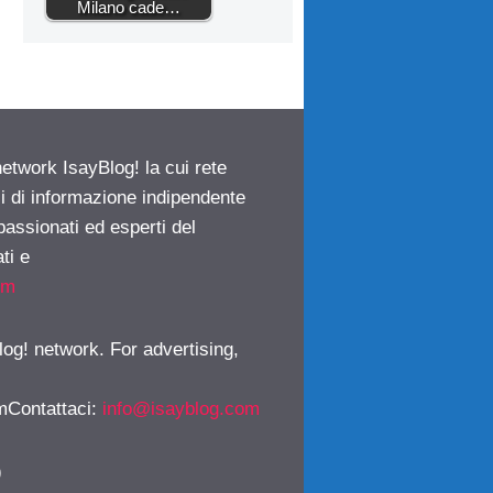
Milano cade…
network IsayBlog! la cui rete
ci di informazione indipendente
passionati ed esperti del
ti e
om
log! network. For advertising,
mContattaci
:
info@isayblog.com
)