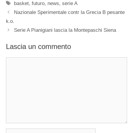
Tag
basket
,
futuro
,
news
,
serie A
Nazionale Sperimentale contr la Grecia B pesante
k.o.
Serie A Pianigiani lascia la Montepaschi Siena
Lascia un commento
Commento
Nome