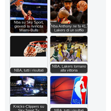
Nba su Sky Sport,
giovedì la rivincita
Nba Anthony ne fa 41,
Miami-Bulls
Lakers di un soffio
NBA, Lakers tornano
NBA, tutti i risultati
alla vittoria
Knicks-Clippers su
Sky Sport Tv
NBA, tutti i risultati