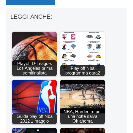
LEGGI ANCHE:
Playoff D-League:
Los Angeles prima
Play off Nba
semifinalista
programma gara2
NBA, Harden re per
Guida play off Nba
una notte salva
2012 1 maggio
Oklahoma