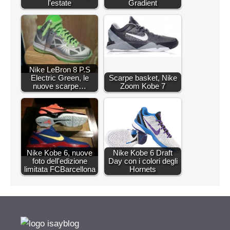
l'estate
Gradient
Nike LeBron 8 P.S
Electric Green, le
Scarpe basket, Nike
nuove scarpe…
Zoom Kobe 7
Nike Kobe 6, nuove
Nike Kobe 6 Draft
foto dell'edizione
Day con i colori degli
limitata FCBarcellona
Hornets