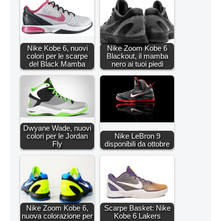
Nike Kobe 6, nuovi
Nike Zoom Kobe 6
colori per le scarpe
Blackout, il mamba
del Black Mamba
nero ai tuoi piedi
Dwyane Wade, nuovi
colori per le Jordan
Nike LeBron 9
Fly
disponibili da ottobre
Nike Zoom Kobe 6,
Scarpe Basket: Nike
nuova colorazione per
Kobe 6 Lakers