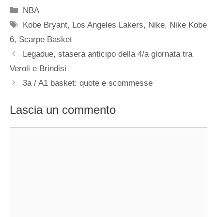
Categorie
NBA
Tag
Kobe Bryant
,
Los Angeles Lakers
,
Nike
,
Nike Kobe
6
,
Scarpe Basket
Legadue, stasera anticipo della 4/a giornata tra
Veroli e Brindisi
3a / A1 basket: quote e scommesse
Lascia un commento
Commento