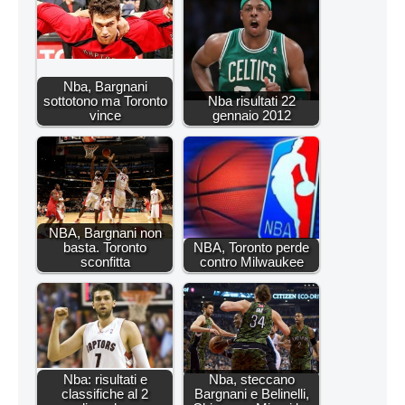
Nba, Bargnani
sottotono ma Toronto
Nba risultati 22
vince
gennaio 2012
NBA, Bargnani non
basta. Toronto
NBA, Toronto perde
sconfitta
contro Milwaukee
Nba: risultati e
Nba, steccano
classifiche al 2
Bargnani e Belinelli,