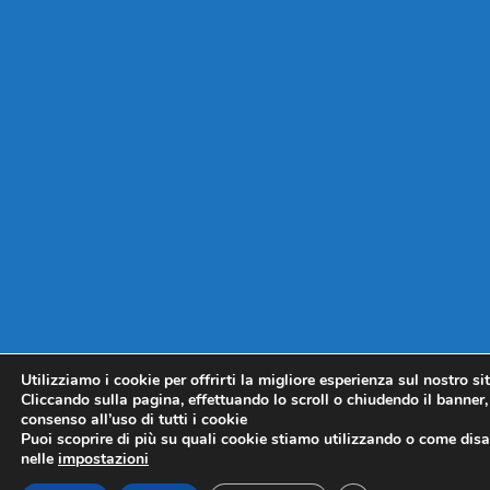
Utilizziamo i cookie per offrirti la migliore esperienza sul nostro si
Cliccando sulla pagina, effettuando lo scroll o chiudendo il banner, 
consenso all’uso di tutti i cookie
Puoi scoprire di più su quali cookie stiamo utilizzando o come disat
nelle
impostazioni