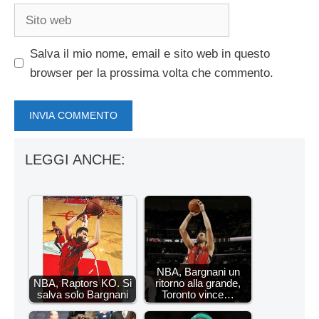
Sito
web
Salva il mio nome, email e sito web in questo
browser per la prossima volta che commento.
LEGGI ANCHE:
NBA, Bargnani un
NBA, Raptors KO. Si
ritorno alla grande,
salva solo Bargnani
Toronto vince…