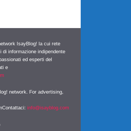
network IsayBlog! la cui rete
ci di informazione indipendente
passionati ed esperti del
ti e
om
log! network. For advertising,
mContattaci
:
info@isayblog.com
)