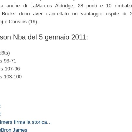
a anche di LaMarcus Aldridge, 28 punti e 10 rimbalzi
Bucks dopo aver cancellato un vantaggio ospite di 
o) e Cousins (19).
eason Nba del 5 gennaio 2011:
d3ts)
s 93-71
rs 107-96
s 103-100
2
2
lmers firma la storica…
LeBron James