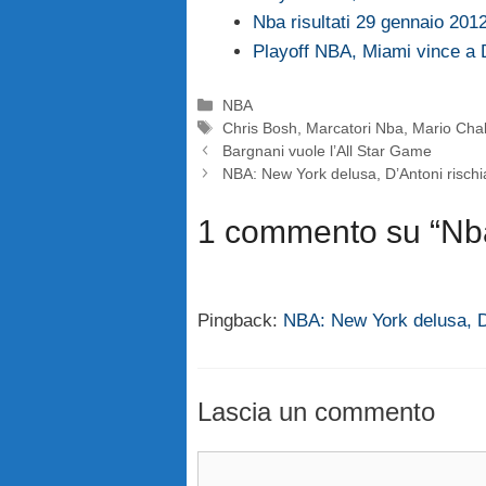
Nba risultati 29 gennaio 201
Playoff NBA, Miami vince a 
Categorie
NBA
Tag
Chris Bosh
,
Marcatori Nba
,
Mario Cha
Bargnani vuole l’All Star Game
NBA: New York delusa, D’Antoni rischi
1 commento su “Nba 
Pingback:
NBA: New York delusa, D’
Lascia un commento
Commento