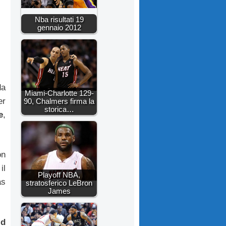
Nba risultati 19
gennaio 2012
da
Miami-Charlotte 129-
er
90, Chalmers firma la
storica…
e
,
on
il
Playoff NBA,
as
stratosferico LeBron
James
ld