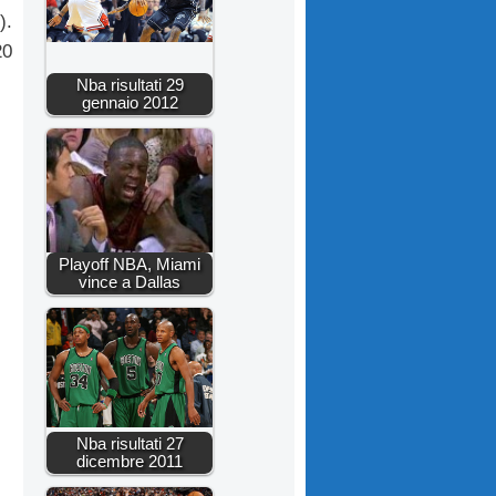
).
20
Nba risultati 29
gennaio 2012
Playoff NBA, Miami
vince a Dallas
Nba risultati 27
dicembre 2011