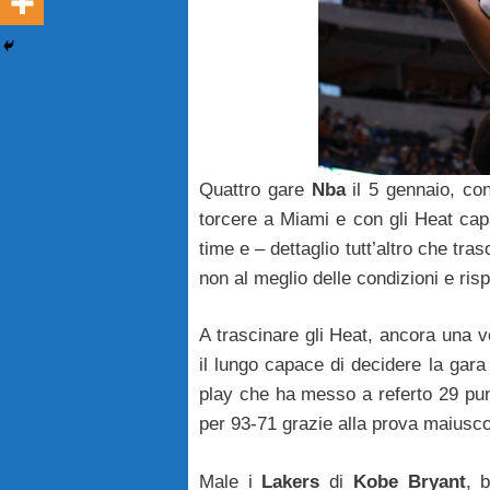
Quattro gare
Nba
il 5 gennaio, con
torcere a Miami e con gli Heat capa
time e – dettaglio tutt’altro che tra
non al meglio delle condizioni e risp
A trascinare gli Heat, ancora una 
il lungo capace di decidere la gara c
play che ha messo a referto 29 pu
per 93-71 grazie alla prova maiusco
Male i
Lakers
di
Kobe Bryant
, 