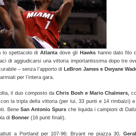
 lo spettacolo di
Atlanta
dove gli
Hawks
hanno dato filo 
ci di aggiudicarsi una vittoria importantissima dopo tre ov
scurabile – senza l’apporto di
LeBron James e Dwyane Wad
armiati per l’intera gara.
volta, il duo composto da
Chris Bosh e Mario Chalmers,
c
on la tripla della vittoria (per lui, 33 punti e 14 rimbalzi) e 
nti. Bene
San Antonio Spurs
che liquida i campioni di Dall
la di
Bonner
(16 punti finali).
battuti a Portland per 107-96: Bryant ne piazza 30,
Gera